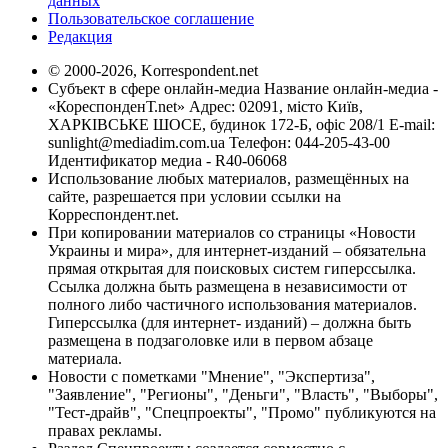
данных
Пользовательское соглашение
Редакция
© 2000-2026, Korrespondent.net
Субъект в сфере онлайн-медиа Название онлайн-медиа -
«КореспонденТ.net» Адрес: 02091, місто Київ,
ХАРКІВСЬКЕ ШОСЕ, будинок 172-Б, офіс 208/1 E-mail:
sunlight@mediadim.com.ua
Телефон: 044-205-43-00
Идентификатор медиа - R40-06068
Использование любых материалов, размещённых на
сайте, разрешается при условии ссылки на
Корреспондент.net.
При копировании материалов со страницы «Новости
Украины и мира», для интернет-изданий – обязательна
прямая открытая для поисковых систем гиперссылка.
Ссылка должна быть размещена в независимости от
полного либо частичного использования материалов.
Гиперссылка (для интернет- изданий) – должна быть
размещена в подзаголовке или в первом абзаце
материала.
Новости с пометками "Мнение", "Экспертиза",
"Заявление", "Регионы", "Деньги", "Власть", "Выборы",
"Тест-драйв", "Спецпроекты", "Промо" публикуются на
правах рекламы.