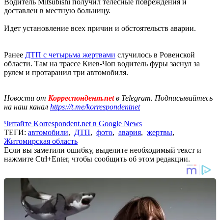
Водитель Mitsubishi получил телесные повреждения и
доставлен в местную больницу.
Идет установление всех причин и обстоятельств аварии.
Ранее
ДТП с четырьма жертвами
случилось в Ровенской
области. Там на трассе Киев-Чоп водитель фуры заснул за
рулем и протаранил три автомобиля.
Новости от
Корреспондент.net
в Telegram. Подписывайтесь
на наш канал
https://t.me/korrespondentnet
Читайте Korrespondent.net в Google News
ТЕГИ:
автомобили
,
ДТП
,
фото
,
авария
,
жертвы
,
Житомирская область
Если вы заметили ошибку, выделите необходимый текст и
нажмите Ctrl+Enter, чтобы сообщить об этом редакции.