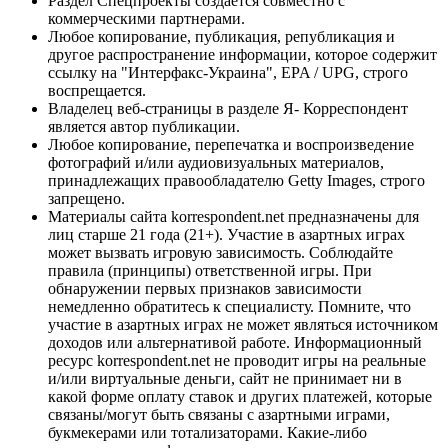
Раздел Спецпроекты создается совместно с
коммерческими партнерами.
Любое копирование, публикация, републикация и
другое распространение информации, которое содержит
ссылку на "Интерфакс-Украина", EPA / UPG, строго
воспрещается.
Владелец веб-страницы в разделе Я- Корреспондент
является автор публикации.
Любое копирование, перепечатка и воспроизведение
фотографий и/или аудиовизуальных материалов,
принадлежащих правообладателю Getty Images, строго
запрещено.
Материалы сайта korrespondent.net предназначены для
лиц старше 21 года (21+). Участие в азартных играх
может вызвать игровую зависимость. Соблюдайте
правила (принципы) ответственной игры. При
обнаружении первых признаков зависимости
немедленно обратитесь к специалисту. Помните, что
участие в азартных играх не может являться источником
доходов или альтернативой работе. Информационный
ресурс korrespondent.net не проводит игры на реальные
и/или виртуальные деньги, сайт не принимает ни в
какой форме оплату ставок и других платежей, которые
связаны/могут быть связаны с азартными играми,
букмекерами или тотализаторами. Какие-либо