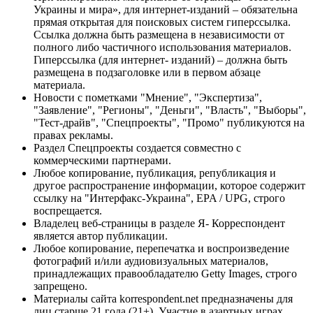
Украины и мира», для интернет-изданий – обязательна
прямая открытая для поисковых систем гиперссылка.
Ссылка должна быть размещена в независимости от
полного либо частичного использования материалов.
Гиперссылка (для интернет- изданий) – должна быть
размещена в подзаголовке или в первом абзаце
материала.
Новости с пометками "Мнение", "Экспертиза",
"Заявление", "Регионы", "Деньги", "Власть", "Выборы",
"Тест-драйв", "Спецпроекты", "Промо" публикуются на
правах рекламы.
Раздел Спецпроекты создается совместно с
коммерческими партнерами.
Любое копирование, публикация, републикация и
другое распространение информации, которое содержит
ссылку на "Интерфакс-Украина", EPA / UPG, строго
воспрещается.
Владелец веб-страницы в разделе Я- Корреспондент
является автор публикации.
Любое копирование, перепечатка и воспроизведение
фотографий и/или аудиовизуальных материалов,
принадлежащих правообладателю Getty Images, строго
запрещено.
Материалы сайта korrespondent.net предназначены для
лиц старше 21 года (21+). Участие в азартных играх