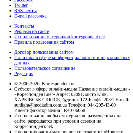
Twitter
RSS-ленты
E-mail рассылка
Контакты
Реклама на сайте
Использование материалов korrespondent.net
Правила пользования сайтом
Договор пользования сайтом
Политика в сфере конфиденциальности и персональных
данных
Пользовательское соглашение
Редакция
© 2000-2026, Korrespondent.net
Субъект в сфере онлайн-медиа Название онлайн-медиа -
«КореспонденТ.net» Адрес: 02091, місто Київ,
ХАРКІВСЬКЕ ШОСЕ, будинок 172-Б, офіс 208/1 E-mail:
sunlight@mediadim.com.ua
Телефон: 044-205-43-00
Идентификатор медиа - R40-06068
Использование любых материалов, размещённых на
сайте, разрешается при условии ссылки на
Корреспондент.net.
При копировании материалов со страницы «Новости