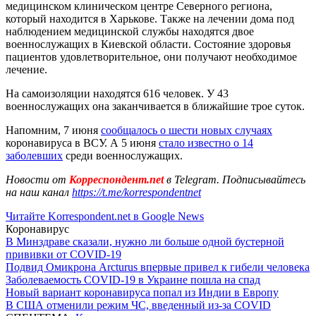
медицинском клиническом центре Северного региона,
который находится в Харькове. Также на лечении дома под
наблюдением медицинской службы находятся двое
военнослужащих в Киевской области. Состояние здоровья
пациентов удовлетворительное, они получают необходимое
лечение.
На самоизоляции находятся 616 человек. У 43
военнослужащих она заканчивается в ближайшие трое суток.
Напомним, 7 июня
сообщалось о шести новых случаях
коронавируса в ВСУ. А 5 июня
стало известно о 14
заболевших
среди военнослужащих.
Новости от
Корреспондент.net
в Telegram. Подписывайтесь
на наш канал
https://t.me/korrespondentnet
Читайте Korrespondent.net в Google News
Коронавирус
В Минздраве сказали, нужно ли больше одной бустерной
прививки от COVID-19
Подвид Омикрона Arcturus впервые привел к гибели человека
Заболеваемость COVID-19 в Украине пошла на спад
Новый вариант коронавируса попал из Индии в Европу
В США отменили режим ЧС, введенный из-за COVID