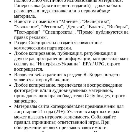
полного либо частичного использования материалов.
Гиперссылка (для интернет- изданий) – должна быть
размещена в подзаголовке или в первом абзаце
материала.
Новости с пометками "Мнение", "Экспертиза",
"Заявление", "Регионы", "Деньги", "Власть", "Выборы",
"Тест-драйв", "Спецпроекты", "Промо" публикуются на
правах рекламы.
Раздел Спецпроекты создается совместно с
коммерческими партнерами.
Любое копирование, публикация, републикация и
другое распространение информации, которое содержит
ссылку на "Интерфакс-Украина", EPA / UPG, строго
воспрещается.
Владелец веб-страницы в разделе Я- Корреспондент
является автор публикации.
Любое копирование, перепечатка и воспроизведение
фотографий и/или аудиовизуальных материалов,
принадлежащих правообладателю Getty Images, строго
запрещено.
Материалы сайта korrespondent.net предназначены для
лиц старше 21 года (21+). Участие в азартных играх
может вызвать игровую зависимость. Соблюдайте
правила (принципы) ответственной игры. При
обнаружении первых признаков зависимости