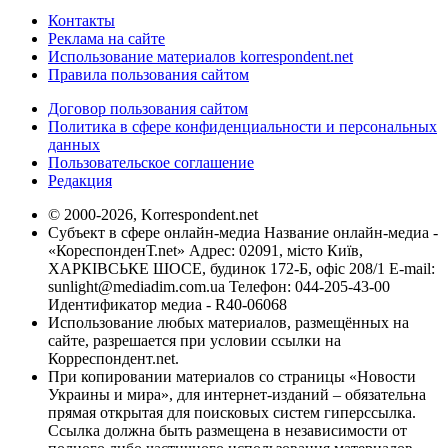
Контакты
Реклама на сайте
Использование материалов korrespondent.net
Правила пользования сайтом
Договор пользования сайтом
Политика в сфере конфиденциальности и персональных
данных
Пользовательское соглашение
Редакция
© 2000-2026, Korrespondent.net
Субъект в сфере онлайн-медиа Название онлайн-медиа -
«КореспонденТ.net» Адрес: 02091, місто Київ,
ХАРКІВСЬКЕ ШОСЕ, будинок 172-Б, офіс 208/1 E-mail:
sunlight@mediadim.com.ua
Телефон: 044-205-43-00
Идентификатор медиа - R40-06068
Использование любых материалов, размещённых на
сайте, разрешается при условии ссылки на
Корреспондент.net.
При копировании материалов со страницы «Новости
Украины и мира», для интернет-изданий – обязательна
прямая открытая для поисковых систем гиперссылка.
Ссылка должна быть размещена в независимости от