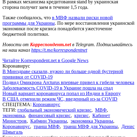
В рамках механизма кредитования stand by украинская
сторона получит заем в течение 1,5 года.
Также сообщалось, что
в МВФ назвали риски новой
программы для Украины
. По мере восстановления украинской
экономики после кризиса понадобится ужесточение
бюджетной политики.
Новости от
Корреспондент.net
в Telegram. Подписывайтесь
на наш канал
https://t.me/korrespondentnet
Читайте Korrespondent.net в Google News
Коронавирус
В Минздраве сказали, нужно ли больше одной бустерной
прививки от COVID-19
Подвид Омикрона Arcturus впервые привел к гибели человека
Заболеваемость COVID-19 в Украине пошла на спад
Новый вариант коронавируса попал из Индии в Европу
В США отменили режим ЧС, введенный из-за COVID
СПЕЦТЕМА:
Коронавирус
ТЕГИ:
глобальный экономический кризис
,
МВФ
,
экономика
,
финансовый кризис
,
кризис
,
Кабинет
Министров
,
Кабмин Украины
,
экономика Украины
,
Коронавирус
,
транш МВФ
,
транш МВФ для Украины
,
Денис
Шмыгаль