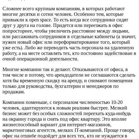
Сложнее всего крупным компаниям, в которых работают
многие десятки и сотни человек. Особенно тем, которые
привыкли к open space. То есть когда все сотрудники сидят
друг у друга на голове. Придется или переезжать в офис
попросторнее, чтобы увеличить расстояние между людьми,
или рассаживать сотрудников в отдельные кабинеты (а значит,
нужен новый офис или переформатирование того, который
уже есть). Либо же переводить часть персонала на удаленную
работу, а на месте оставлять тех, кто постоянно задействован в
очной операционной деятельности.
Многие компании так и делают. Отказываются от офиса, в
том числе и потому, что арендодатели не соглашаются сделать
хотя бы временную скидку на аренду, и снимают помещения
только для руководства, бухгалтерии и менеджеров по
продажам.
Компании поменьше, с персоналом численностью 10-20
человек, адаптируются к новым реалиям быстрее. Мелкий
бизнес может без особых сложностей переехать куда-нибудь
на окраину города и снять под офис квартиру. Это вполне
жизнеспособный вариант для интернет-магазинов,
маркетинговых агентств, мелких IT-компаний. Проще говоря,
офис на отшибе подойдет для всех тех, кто не нуждается в