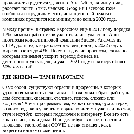
продолжать трудиться удаленно. А в Twitter, на минуточку,
работает почти 5 тыс. человек. Google и Facebook тоже
сообщили сотрудникам, что дистанционный режим в
компаниях продлится как минимум до конца 2020 года.
Между прочим, в странах Евросоюза еще в 2017 году порядка
17% наемных работников уже трудились удаленно. А по
прогнозам консалтинговой компании Strategy Analytics из
США, доля тех, кто работает дистанционно, к 2022 году в
мире вырастет до 43%. Но есть и другие прогнозы, согласно
которым эпидемия ускорит переход бизнеса на
дистанционную модель, и уже в 2021 году ее выберут более
50% компаний.
ГДЕ ЖИВЕМ — ТАМ И РАБОТАЕМ
Само собой, существуют отрасли и профессии, в которых
удаленная занятость невозможна. Разве может брать работу на
дом бетонщик, сварщик, сталевар, пекарь, слесарь или
водитель? А вот программистам, маркетологам, бухгалтерам,
разного рода консультантам и даже юристам нужен лишь стол,
стул и ноутбук, который подключен к интернету. Все это есть
как в офисе, так и дома. Или где-нибудь в кафе, на летней
площадке, где злобный COVID не так страшен, как в
закрытом наглухо помещении.