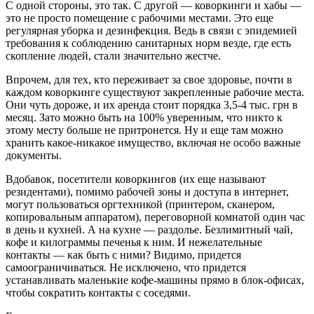
С одной стороны, это так. С другой — коворкинги и хабы —
это не просто помещение с рабочими местами. Это еще
регулярная уборка и дезинфекция. Ведь в связи с эпидемией
требования к соблюдению санитарных норм везде, где есть
скопление людей, стали значительно жестче.
Впрочем, для тех, кто переживает за свое здоровье, почти в
каждом коворкинге существуют закрепленные рабочие места.
Они чуть дороже, и их аренда стоит порядка 3,5-4 тыс. грн в
месяц. Зато можно быть на 100% уверенным, что никто к
этому месту больше не притронется. Ну и еще там можно
хранить какое-никакое имущество, включая не особо важные
документы.
Вдобавок, посетители коворкингов (их еще называют
резидентами), помимо рабочей зоны и доступа в интернет,
могут пользоваться оргтехникой (принтером, сканером,
копировальным аппаратом), переговорной комнатой один час
в день и кухней. А на кухне — раздолье. Безлимитный чай,
кофе и килограммы печенья к ним. И нежелательные
контакты — как быть с ними? Видимо, придется
самоограничиваться. Не исключено, что придется
устанавливать маленькие кофе-машины прямо в блок-офисах,
чтобы сократить контакты с соседями.