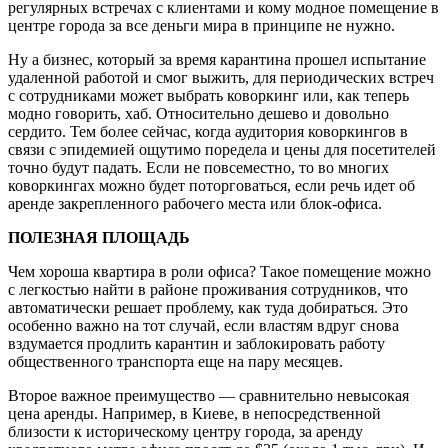
регулярных встречах с клиентами и кому модное помещение в
центре города за все деньги мира в принципе не нужно.
Ну а бизнес, который за время карантина прошел испытание
удаленной работой и смог выжить, для периодических встреч
с сотрудниками может выбрать коворкинг или, как теперь
модно говорить, хаб. Относительно дешево и довольно
сердито. Тем более сейчас, когда аудитория коворкингов в
связи с эпидемией ощутимо поредела и цены для посетителей
точно будут падать. Если не повсеместно, то во многих
коворкингах можно будет поторговаться, если речь идет об
аренде закрепленного рабочего места или блок-офиса.
ПОЛЕЗНАЯ ПЛОЩАДЬ
Чем хороша квартира в роли офиса? Такое помещение можно
с легкостью найти в районе проживания сотрудников, что
автоматически решает проблему, как туда добираться. Это
особенно важно на тот случай, если властям вдруг снова
вздумается продлить карантин и заблокировать работу
общественного транспорта еще на пару месяцев.
Второе важное преимущество — сравнительно невысокая
цена аренды. Например, в Киеве, в непосредственной
близости к историческому центру города, за аренду