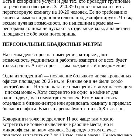
Есть в коворкинге услуги и для тех, кто проводит групповые
встречи или совещания. За 250-350 грн в час можно снять
переговорную комнату на 10-20 человек. Ее по требованию
клиента вымоют и дополнительно продезинфицируют. Что ж,
весьма нужная возможность по нынешним временам —
рестораны-то пока не пускают в отдельные залы, а на летней
площадке не обо всем поговоришь.
ПЕРСОНАЛЬНЫЕ КВАДРАТНЫЕ МЕТРЫ
На самом деле спрос на помещения, которые дают
возможность уединиться и работать взаперти от всех, будет
только расти. А где спрос — там рождается и предложение.
Одна из тенденций — появление большого числа крошечных
офисов площадью 20-25 кв. м. Раньше они не были особо
востребованы. Но теперь такие помещения станут настоящим
«писком моды». Хотя скорее это не офис, а кабинет для
одного-двух, максимум трех человек. Его можно снять
отдельно в бизнес-центре или арендовать комнату в пределах
большого офиса. В месяц аренда будет стоить 6-8 тыс. грн.
Коворкинги тоже не дремлют. И все чаще там можно
встретить не только выделенные рабочие места, но и
микроофисы на пару человек. За аренду в этом случае
придется заплатить от 7 до 12 тыс. грн в месяц. Не исключено,