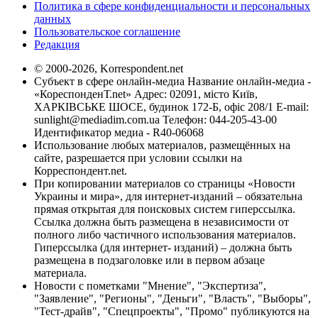
Политика в сфере конфиденциальности и персональных
данных
Пользовательское соглашение
Редакция
© 2000-2026, Korrespondent.net
Субъект в сфере онлайн-медиа Название онлайн-медиа -
«КореспонденТ.net» Адрес: 02091, місто Київ,
ХАРКІВСЬКЕ ШОСЕ, будинок 172-Б, офіс 208/1 E-mail:
sunlight@mediadim.com.ua
Телефон: 044-205-43-00
Идентификатор медиа - R40-06068
Использование любых материалов, размещённых на
сайте, разрешается при условии ссылки на
Корреспондент.net.
При копировании материалов со страницы «Новости
Украины и мира», для интернет-изданий – обязательна
прямая открытая для поисковых систем гиперссылка.
Ссылка должна быть размещена в независимости от
полного либо частичного использования материалов.
Гиперссылка (для интернет- изданий) – должна быть
размещена в подзаголовке или в первом абзаце
материала.
Новости с пометками "Мнение", "Экспертиза",
"Заявление", "Регионы", "Деньги", "Власть", "Выборы",
"Тест-драйв", "Спецпроекты", "Промо" публикуются на