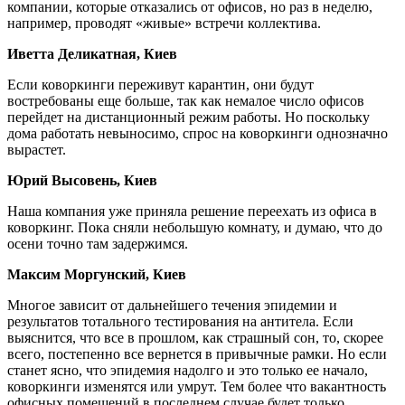
компании, которые отказались от офисов, но раз в неделю,
например, проводят «живые» встречи коллектива.
Иветта Деликатная, Киев
Если коворкинги переживут карантин, они будут
востребованы еще больше, так как немалое число офисов
перейдет на дистанционный режим работы. Но поскольку
дома работать невыносимо, спрос на коворкинги однозначно
вырастет.
Юрий Высовень, Киев
Наша компания уже приняла решение переехать из офиса в
коворкинг. Пока сняли небольшую комнату, и думаю, что до
осени точно там задержимся.
Максим Моргунский, Киев
Многое зависит от дальнейшего течения эпидемии и
результатов тотального тестирования на антитела. Если
выяснится, что все в прошлом, как страшный сон, то, скорее
всего, постепенно все вернется в привычные рамки. Но если
станет ясно, что эпидемия надолго и это только ее начало,
коворкинги изменятся или умрут. Тем более что вакантность
офисных помещений в последнем случае будет только