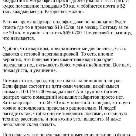
квадратного метра офиса просят до $35 (около 1 тыс. грн). И
куцее помещение площадью 50 кв. м обойдется почти в $2
тыс. каждый месяц. Разориться можно.
В то же время квартира под офис даже не на окраине будет
стоить где-то в пределах $13-15/кв. м в месяц. Поэтому за те
же 50 кв. м нужно заплатить $650-700. Почувствуйте разницу,
что называется.
Удобно, что квартиры, предназначенные для бизнеса, часто
сдаются с готовой перепланировкой. То есть, вполне
вероятно, что большая трехкомнатная квартира будет
переделана под пять-шесть более мелких кабинетов. Вот вам,
пожалуйста, и уединение.
Помимо этого, арендатор не платит за лишнюю площадь.
Если фирма состоит из пяти-семи человек, какой смысл
снимать 100-150-200 «квадратов»? А в крупных бизнес-
центрах часто помещений меньших габаритов просто нет.
Зато квартира — это 60-70 кв. м полезной площади, которую
можно использовать предельно рационально. И людей
рассадить так, чтобы они не толкались локтями, и офисную
технику расставить, и под кухню угол выделить. И даже
небольшой склад создать.
Под офисы часто переделывают помещения нежилого фонда.