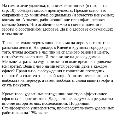
На самом деле удаленка, при всех сложностях (о них — на
стр. 10), обладает массой преимуществ. Прежде всего, это
сокращение до минимума социальных (и зачастую ненужных)
контактов. А значит, работающий вне стен офиса человек
меньше болеет. Что особенно важно в свете эпидемии и
заботы о собственном здоровье. Да и о здоровье окружающих
в том числе.
Также не нужно терять лишнее время на дорогу и тратить на
разъезды деньги. Например, в Киеве и крупных городах для
того, чтобы доехать в час пик из спального района в центр,
потребуется около часа. И столько же на дорогу домой.
Меньше затраты на еду, напитки и всякие вредные привычки
(сигареты). Ведь с чего начинается рабочий день в каждом
офисе? Правильно, с обсуждения с коллегами последних
новостей и сплетен за чашкой кофе. А потом несколько раз
выбежать на перекур, а затем пообедать, снова выпить кофе и
опять покурить.
Кроме того, удаленные сотрудники зачастую эффективнее
офисных «воротничков». Да-да, это не выдумки, а результаты
вполне авторитетных исследований. По данным
Стэнфордского университета, производительность удаленных
работников на 13% выше.