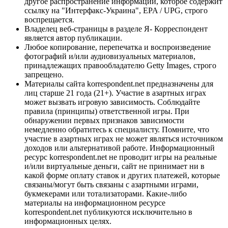
другое распространение информации, которое содержит
ссылку на "Интерфакс-Украина", EPA / UPG, строго
воспрещается.
Владелец веб-страницы в разделе Я- Корреспондент
является автор публикации.
Любое копирование, перепечатка и воспроизведение
фотографий и/или аудиовизуальных материалов,
принадлежащих правообладателю Getty Images, строго
запрещено.
Материалы сайта korrespondent.net предназначены для
лиц старше 21 года (21+). Участие в азартных играх
может вызвать игровую зависимость. Соблюдайте
правила (принципы) ответственной игры. При
обнаружении первых признаков зависимости
немедленно обратитесь к специалисту. Помните, что
участие в азартных играх не может являться источником
доходов или альтернативой работе. Информационный
ресурс korrespondent.net не проводит игры на реальные
и/или виртуальные деньги, сайт не принимает ни в
какой форме оплату ставок и других платежей, которые
связаны/могут быть связаны с азартными играми,
букмекерами или тотализаторами. Какие-либо
материалы на информационном ресурсе
korrespondent.net публикуются исключительно в
информационных целях.