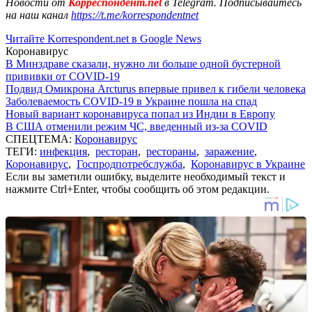
Новости от
Корреспондент.net
в Telegram. Подписывайтесь
на наш канал
https://t.me/korrespondentnet
Читайте Korrespondent.net в Google News
Коронавирус
В Минздраве сказали, нужно ли больше одной бустерной
прививки от COVID-19
Подвид Омикрона Arcturus впервые привел к гибели человека
Заболеваемость COVID-19 в Украине пошла на спад
Новый вариант коронавируса попал из Индии в Европу
В США отменили режим ЧС, введенный из-за COVID
СПЕЦТЕМА:
Коронавирус
ТЕГИ:
инфекция
,
ресторан
,
рестораны
,
заражение
,
Коронавирус
,
Госпродпотребслужба
,
Коронавирус в Украине
Если вы заметили ошибку, выделите необходимый текст и
нажмите Ctrl+Enter, чтобы сообщить об этом редакции.