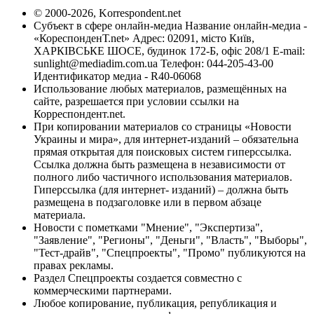
© 2000-2026, Korrespondent.net
Субъект в сфере онлайн-медиа Название онлайн-медиа -
«КореспонденТ.net» Адрес: 02091, місто Київ,
ХАРКІВСЬКЕ ШОСЕ, будинок 172-Б, офіс 208/1 E-mail:
sunlight@mediadim.com.ua
Телефон: 044-205-43-00
Идентификатор медиа - R40-06068
Использование любых материалов, размещённых на
сайте, разрешается при условии ссылки на
Корреспондент.net.
При копировании материалов со страницы «Новости
Украины и мира», для интернет-изданий – обязательна
прямая открытая для поисковых систем гиперссылка.
Ссылка должна быть размещена в независимости от
полного либо частичного использования материалов.
Гиперссылка (для интернет- изданий) – должна быть
размещена в подзаголовке или в первом абзаце
материала.
Новости с пометками "Мнение", "Экспертиза",
"Заявление", "Регионы", "Деньги", "Власть", "Выборы",
"Тест-драйв", "Спецпроекты", "Промо" публикуются на
правах рекламы.
Раздел Спецпроекты создается совместно с
коммерческими партнерами.
Любое копирование, публикация, републикация и