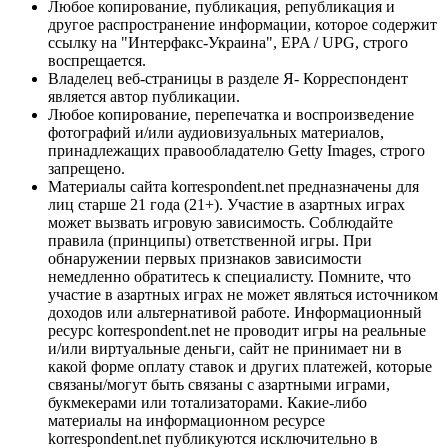
Любое копирование, публикация, републикация и
другое распространение информации, которое содержит
ссылку на "Интерфакс-Украина", EPA / UPG, строго
воспрещается.
Владелец веб-страницы в разделе Я- Корреспондент
является автор публикации.
Любое копирование, перепечатка и воспроизведение
фотографий и/или аудиовизуальных материалов,
принадлежащих правообладателю Getty Images, строго
запрещено.
Материалы сайта korrespondent.net предназначены для
лиц старше 21 года (21+). Участие в азартных играх
может вызвать игровую зависимость. Соблюдайте
правила (принципы) ответственной игры. При
обнаружении первых признаков зависимости
немедленно обратитесь к специалисту. Помните, что
участие в азартных играх не может являться источником
доходов или альтернативой работе. Информационный
ресурс korrespondent.net не проводит игры на реальные
и/или виртуальные деньги, сайт не принимает ни в
какой форме оплату ставок и других платежей, которые
связаны/могут быть связаны с азартными играми,
букмекерами или тотализаторами. Какие-либо
материалы на информационном ресурсе
korrespondent.net публикуются исключительно в