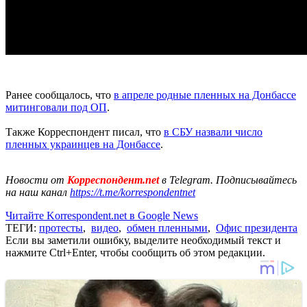
Ранее сообщалось, что
в апреле родные пленных на Донбассе
митинговали под ОП
.
Также Корреспондент писал, что
в СБУ назвали число
пленных украинцев на Донбассе
.
Новости от
Корреспондент.net
в Telegram. Подписывайтесь
на наш канал
https://t.me/korrespondentnet
Читайте Korrespondent.net в Google News
ТЕГИ:
протесты
,
видео
,
обмен пленными
,
Офис президента
Если вы заметили ошибку, выделите необходимый текст и
нажмите Ctrl+Enter, чтобы сообщить об этом редакции.