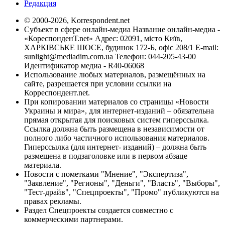
Редакция
© 2000-2026, Korrespondent.net
Субъект в сфере онлайн-медиа Название онлайн-медиа -
«КореспонденТ.net» Адрес: 02091, місто Київ,
ХАРКІВСЬКЕ ШОСЕ, будинок 172-Б, офіс 208/1 E-mail:
sunlight@mediadim.com.ua
Телефон: 044-205-43-00
Идентификатор медиа - R40-06068
Использование любых материалов, размещённых на
сайте, разрешается при условии ссылки на
Корреспондент.net.
При копировании материалов со страницы «Новости
Украины и мира», для интернет-изданий – обязательна
прямая открытая для поисковых систем гиперссылка.
Ссылка должна быть размещена в независимости от
полного либо частичного использования материалов.
Гиперссылка (для интернет- изданий) – должна быть
размещена в подзаголовке или в первом абзаце
материала.
Новости с пометками "Мнение", "Экспертиза",
"Заявление", "Регионы", "Деньги", "Власть", "Выборы",
"Тест-драйв", "Спецпроекты", "Промо" публикуются на
правах рекламы.
Раздел Спецпроекты создается совместно с
коммерческими партнерами.