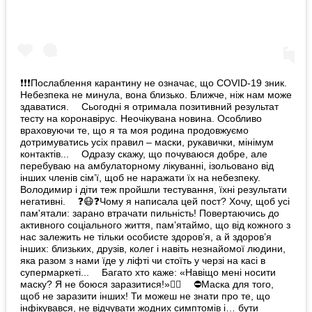
❗️❗️❗️Послаблення карантину не означає, що COVID-19 зник.
Небезпека не минула, вона близько. Ближче, ніж нам може
здаватися. ⠀ Сьогодні я отримала позитивний результат
тесту на коронавірус. Неочікувана новина. Особливо
враховуючи те, що я та моя родина продовжуємо
дотримуватись усіх правил – маски, рукавички, мінімум
контактів... ⠀ Одразу скажу, що почуваюся добре, але
перебуваю на амбулаторному лікуванні, ізольовано від
інших членів сім’ї, щоб не наражати їх на небезпеку. ⠀
Володимир і діти теж пройшли тестування, їхні результати
негативні. ⠀ ❓😷❓Чому я написала цей пост? Хочу, щоб усі
пам'ятали: зарано втрачати пильність! Повертаючись до
активного соціального життя, пам’ятаймо, що від кожного з
нас залежить не тільки особисте здоров’я, а й здоров’я
інших: близьких, друзів, колег і навіть незнайомої людини,
яка разом з нами їде у ліфті чи стоїть у черзі на касі в
супермаркеті... ⠀ Багато хто каже: «Навіщо мені носити
маску? Я не боюся заразитися!»🤦‍♀️‍ ⠀ ⛔️Маска для того,
щоб не заразити інших! Ти можеш не знати про те, що
інфікувався, не відчувати жодних симптомів і… бути