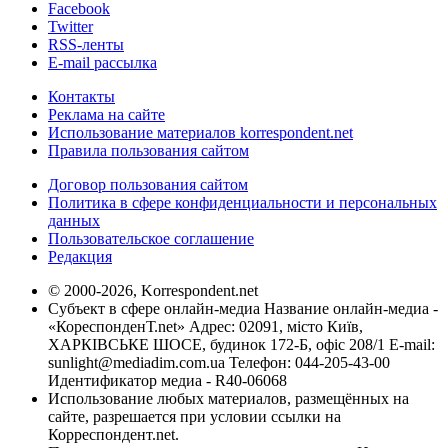
Facebook
Twitter
RSS-ленты
E-mail рассылка
Контакты
Реклама на сайте
Использование материалов korrespondent.net
Правила пользования сайтом
Договор пользования сайтом
Политика в сфере конфиденциальности и персональных
данных
Пользовательское соглашение
Редакция
© 2000-2026, Korrespondent.net
Субъект в сфере онлайн-медиа Название онлайн-медиа -
«КореспонденТ.net» Адрес: 02091, місто Київ,
ХАРКІВСЬКЕ ШОСЕ, будинок 172-Б, офіс 208/1 E-mail:
sunlight@mediadim.com.ua
Телефон: 044-205-43-00
Идентификатор медиа - R40-06068
Использование любых материалов, размещённых на
сайте, разрешается при условии ссылки на
Корреспондент.net.