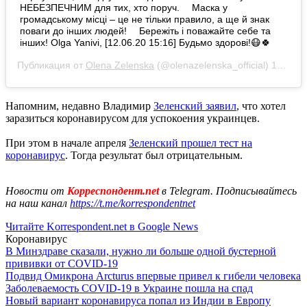
НЕБЕЗПЕЧНИМ для тих, хто поруч. ⠀ Маска у
громадському місці – це не тільки правило, а ще й знак
поваги до інших людей! ⠀ Бережіть і поважайте себе та
інших! Olga Yanivi, [12.06.20 15:16] Будьмо здорові!😷🍀
Публикация от
Olena Zelenska
(@olenazelenska_official)
12 Июн 2020 в 3:58 PDT
Напомним, недавно Владимир
Зеленский заявил
, что хотел
заразиться коронавирусом для успокоения украинцев.
При этом в начале апреля
Зеленский прошел тест на
коронавирус
. Тогда результат был отрицательным.
Новости от
Корреспондент.net
в Telegram. Подписывайтесь
на наш канал
https://t.me/korrespondentnet
Читайте Korrespondent.net в Google News
Коронавирус
В Минздраве сказали, нужно ли больше одной бустерной
прививки от COVID-19
Подвид Омикрона Arcturus впервые привел к гибели человека
Заболеваемость COVID-19 в Украине пошла на спад
Новый вариант коронавируса попал из Индии в Европу