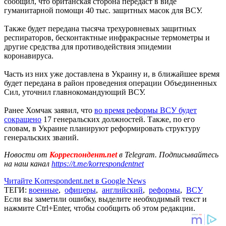
сообщил, что британская сторона передаст в виде
гуманитарной помощи 40 тыс. защитных масок для ВСУ.
Также будет передана тысяча трехуровневых защитных
респираторов, бесконтактные инфракрасные термометры и
другие средства для противодействия эпидемии
коронавируса.
Часть из них уже доставлена в Украину и, в ближайшее время
будет передана в район проведения операции Объединенных
Сил, уточнил главнокомандующий ВСУ.
Ранее Хомчак заявил, что
во время реформы ВСУ будет
сокращено
17 генеральских должностей. Также, по его
словам, в Украине планируют реформировать структуру
генеральских званий.
Новости от
Корреспондент.net
в Telegram. Подписывайтесь
на наш канал
https://t.me/korrespondentnet
Читайте Korrespondent.net в Google News
ТЕГИ:
военные
,
офицеры
,
английский
,
реформы
,
ВСУ
Если вы заметили ошибку, выделите необходимый текст и
нажмите Ctrl+Enter, чтобы сообщить об этом редакции.