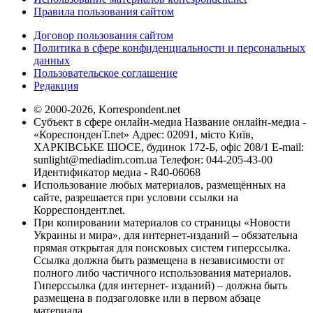
Правила пользования сайтом
Договор пользования сайтом
Политика в сфере конфиденциальности и персональных
данных
Пользовательское соглашение
Редакция
© 2000-2026, Korrespondent.net
Субъект в сфере онлайн-медиа Название онлайн-медиа -
«КореспонденТ.net» Адрес: 02091, місто Київ,
ХАРКІВСЬКЕ ШОСЕ, будинок 172-Б, офіс 208/1 E-mail:
sunlight@mediadim.com.ua
Телефон: 044-205-43-00
Идентификатор медиа - R40-06068
Использование любых материалов, размещённых на
сайте, разрешается при условии ссылки на
Корреспондент.net.
При копировании материалов со страницы «Новости
Украины и мира», для интернет-изданий – обязательна
прямая открытая для поисковых систем гиперссылка.
Ссылка должна быть размещена в независимости от
полного либо частичного использования материалов.
Гиперссылка (для интернет- изданий) – должна быть
размещена в подзаголовке или в первом абзаце
материала.