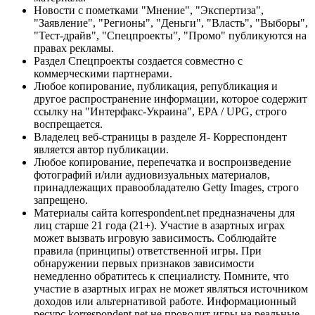
Новости с пометками "Мнение", "Экспертиза",
"Заявление", "Регионы", "Деньги", "Власть", "Выборы",
"Тест-драйв", "Спецпроекты", "Промо" публикуются на
правах рекламы.
Раздел Спецпроекты создается совместно с
коммерческими партнерами.
Любое копирование, публикация, републикация и
другое распространение информации, которое содержит
ссылку на "Интерфакс-Украина", EPA / UPG, строго
воспрещается.
Владелец веб-страницы в разделе Я- Корреспондент
является автор публикации.
Любое копирование, перепечатка и воспроизведение
фотографий и/или аудиовизуальных материалов,
принадлежащих правообладателю Getty Images, строго
запрещено.
Материалы сайта korrespondent.net предназначены для
лиц старше 21 года (21+). Участие в азартных играх
может вызвать игровую зависимость. Соблюдайте
правила (принципы) ответственной игры. При
обнаружении первых признаков зависимости
немедленно обратитесь к специалисту. Помните, что
участие в азартных играх не может являться источником
доходов или альтернативой работе. Информационный
ресурс korrespondent.net не проводит игры на реальные