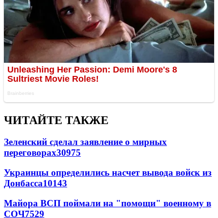
ЧИТАЙТЕ ТАКЖЕ
Зеленский сделал заявление о мирных
переговорах
30975
Украинцы определились насчет вывода войск из
Донбасса
10143
Майора ВСП поймали на "помощи" военному в
СОЧ
7529