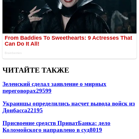
ЧИТАЙТЕ ТАКЖЕ
Зеленский сделал заявление о мирных
переговорах
29599
Украинцы определились насчет вывода войск из
Донбасса
22195
Присвоение средств ПриватБанка: дело
Коломойского направлено в суд
8019