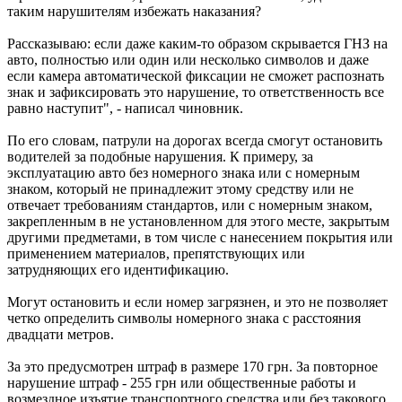
таким нарушителям избежать наказания?
Рассказываю: если даже каким-то образом скрывается ГНЗ на
авто, полностью или один или несколько символов и даже
если камера автоматической фиксации не сможет распознать
знак и зафиксировать это нарушение, то ответственность все
равно наступит", - написал чиновник.
По его словам, патрули на дорогах всегда смогут остановить
водителей за подобные нарушения. К примеру, за
эксплуатацию авто без номерного знака или с номерным
знаком, который не принадлежит этому средству или не
отвечает требованиям стандартов, или с номерным знаком,
закрепленным в не установленном для этого месте, закрытым
другими предметами, в том числе с нанесением покрытия или
применением материалов, препятствующих или
затрудняющих его идентификацию.
Могут остановить и если номер загрязнен, и это не позволяет
четко определить символы номерного знака с расстояния
двадцати метров.
За это предусмотрен штраф в размере 170 грн. За повторное
нарушение штраф - 255 грн или общественные работы и
возмездное изъятие транспортного средства или без такового.