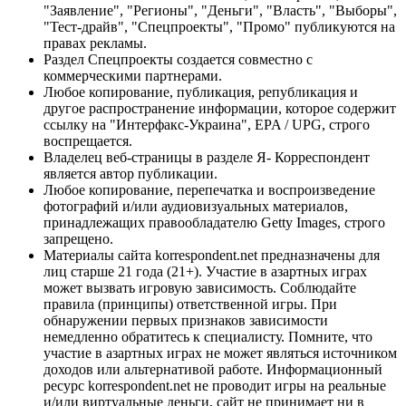
"Заявление", "Регионы", "Деньги", "Власть", "Выборы",
"Тест-драйв", "Спецпроекты", "Промо" публикуются на
правах рекламы.
Раздел Спецпроекты создается совместно с
коммерческими партнерами.
Любое копирование, публикация, републикация и
другое распространение информации, которое содержит
ссылку на "Интерфакс-Украина", EPA / UPG, строго
воспрещается.
Владелец веб-страницы в разделе Я- Корреспондент
является автор публикации.
Любое копирование, перепечатка и воспроизведение
фотографий и/или аудиовизуальных материалов,
принадлежащих правообладателю Getty Images, строго
запрещено.
Материалы сайта korrespondent.net предназначены для
лиц старше 21 года (21+). Участие в азартных играх
может вызвать игровую зависимость. Соблюдайте
правила (принципы) ответственной игры. При
обнаружении первых признаков зависимости
немедленно обратитесь к специалисту. Помните, что
участие в азартных играх не может являться источником
доходов или альтернативой работе. Информационный
ресурс korrespondent.net не проводит игры на реальные
и/или виртуальные деньги, сайт не принимает ни в