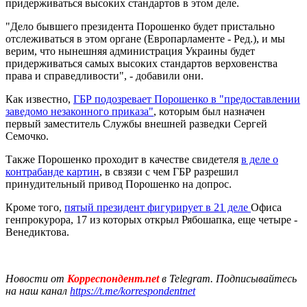
придерживаться высоких стандартов в этом деле.
"Дело бывшего президента Порошенко будет пристально
отслеживаться в этом органе (Европарламенте - Ред.), и мы
верим, что нынешняя администрация Украины будет
придерживаться самых высоких стандартов верховенства
права и справедливости", - добавили они.
Как известно,
ГБР подозревает Порошенко в "предоставлении
заведомо незаконного приказа"
, которым был назначен
первый заместитель Службы внешней разведки Сергей
Семочко.
Также Порошенко проходит в качестве свидетеля
в деле о
контрабанде картин
, в свзязи с чем ГБР разрешил
принудительный привод Порошенко на допрос.
Кроме того,
пятый президент фигурирует в 21 деле
Офиса
генпрокурора, 17 из которых открыл Рябошапка, еще четыре -
Венедиктова.
Новости от
Корреспондент.net
в Telegram. Подписывайтесь
на наш канал
https://t.me/korrespondentnet