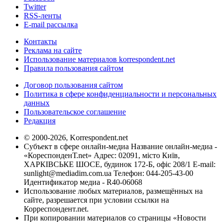
Twitter
RSS-ленты
E-mail рассылка
Контакты
Реклама на сайте
Использование материалов korrespondent.net
Правила пользования сайтом
Договор пользования сайтом
Политика в сфере конфиденциальности и персональных
данных
Пользовательское соглашение
Редакция
© 2000-2026, Korrespondent.net
Субъект в сфере онлайн-медиа Название онлайн-медиа -
«КореспонденТ.net» Адрес: 02091, місто Київ,
ХАРКІВСЬКЕ ШОСЕ, будинок 172-Б, офіс 208/1 E-mail:
sunlight@mediadim.com.ua
Телефон: 044-205-43-00
Идентификатор медиа - R40-06068
Использование любых материалов, размещённых на
сайте, разрешается при условии ссылки на
Корреспондент.net.
При копировании материалов со страницы «Новости