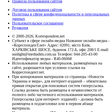
Правила пользования сайтом
Договор пользования сайтом
Политика в сфере конфиденциальности и персональных
данных
Пользовательское соглашение
Редакция
© 2000-2026, Korrespondent.net
Субъект в сфере онлайн-медиа Название онлайн-медиа -
«КореспонденТ.net» Адрес: 02091, місто Київ,
ХАРКІВСЬКЕ ШОСЕ, будинок 172-Б, офіс 208/1 E-mail:
sunlight@mediadim.com.ua
Телефон: 044-205-43-00
Идентификатор медиа - R40-06068
Использование любых материалов, размещённых на
сайте, разрешается при условии ссылки на
Корреспондент.net.
При копировании материалов со страницы «Новости
Украины и мира», для интернет-изданий – обязательна
прямая открытая для поисковых систем гиперссылка.
Ссылка должна быть размещена в независимости от
полного либо частичного использования материалов.
Гиперссылка (для интернет- изданий) – должна быть
размещена в подзаголовке или в первом абзаце
материала.