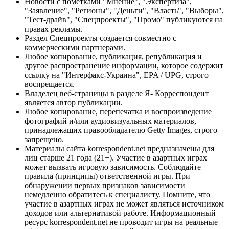
Новости с пометками "Мнение", "Экспертиза",
"Заявление", "Регионы", "Деньги", "Власть", "Выборы",
"Тест-драйв", "Спецпроекты", "Промо" публикуются на
правах рекламы.
Раздел Спецпроекты создается совместно с
коммерческими партнерами.
Любое копирование, публикация, републикация и
другое распространение информации, которое содержит
ссылку на "Интерфакс-Украина", EPA / UPG, строго
воспрещается.
Владелец веб-страницы в разделе Я- Корреспондент
является автор публикации.
Любое копирование, перепечатка и воспроизведение
фотографий и/или аудиовизуальных материалов,
принадлежащих правообладателю Getty Images, строго
запрещено.
Материалы сайта korrespondent.net предназначены для
лиц старше 21 года (21+). Участие в азартных играх
может вызвать игровую зависимость. Соблюдайте
правила (принципы) ответственной игры. При
обнаружении первых признаков зависимости
немедленно обратитесь к специалисту. Помните, что
участие в азартных играх не может являться источником
доходов или альтернативой работе. Информационный
ресурс korrespondent.net не проводит игры на реальные