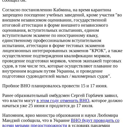
сообщил он.
Согласно постановлению Кабмина, на время карантина
запрещено посещение учебных заведений, кроме участия "во
внешнем независимом оценивании, государственной
итоговой аттестации в форме внешнего независимого
оценивания, вступительных испытаниях, едином
вступительном экзамене по иностранному языку,
единственному профессиональном вступительном
испытании, аттестации в форме тестовых экзаменов
лицензионных интегрированных экзаменов "КРОК", а также
осуществление подтверждения квалификации моряков,
проведение подготовки моряков, членов экипажей торговых
судов, в том числе тех, которые осуществляют плавание по
внутренним водным путям Украины, и проведение
подготовки судоводителей малых / маломерных судов".
Пробное ВНО планировалось провести 15 и 17 июня.
Ранее образовательный омбудсмен Сергей Горбачев заявил,
что власти могут
в этом году отменить ВНО
, которое должно
начаться уже 25 июня и продлится до 17 июля.
Напомним, врио министра образования и науки Любомира
Мандзий сообщила, что в Украине
ВНО будут проводить со
всеми мерами предосторожности
в условиях пандемии