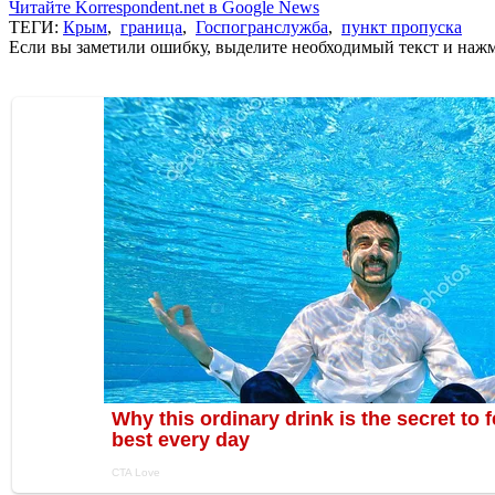
Читайте Korrespondent.net в Google News
ТЕГИ:
Крым
,
граница
,
Госпогранслужба
,
пункт пропуска
Если вы заметили ошибку, выделите необходимый текст и нажми