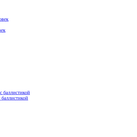
овек
век
с баллистикой