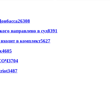
Донбасса
26308
кого направлено в суд
8391
 входит в комплект
5627
х
4605
 СОЧ
3704
riot
3487