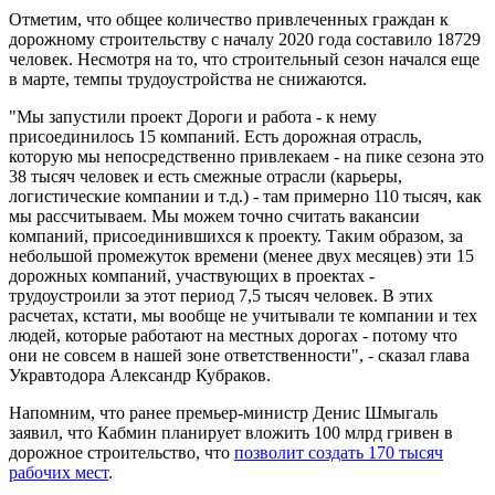
Отметим, что общее количество привлеченных граждан к
дорожному строительству с началу 2020 года составило 18729
человек. Несмотря на то, что строительный сезон начался еще
в марте, темпы трудоустройства не снижаются.
"Мы запустили проект Дороги и работа - к нему
присоединилось 15 компаний. Есть дорожная отрасль,
которую мы непосредственно привлекаем - на пике сезона это
38 тысяч человек и есть смежные отрасли (карьеры,
логистические компании и т.д.) - там примерно 110 тысяч, как
мы рассчитываем. Мы можем точно считать вакансии
компаний, присоединившихся к проекту. Таким образом, за
небольшой промежуток времени (менее двух месяцев) эти 15
дорожных компаний, участвующих в проектах -
трудоустроили за этот период 7,5 тысяч человек. В этих
расчетах, кстати, мы вообще не учитывали те компании и тех
людей, которые работают на местных дорогах - потому что
они не совсем в нашей зоне ответственности", - сказал глава
Укравтодора Александр Кубраков.
Напомним, что ранее премьер-министр Денис Шмыгаль
заявил, что Кабмин планирует вложить 100 млрд гривен в
дорожное строительство, что
позволит создать 170 тысяч
рабочих мест
.