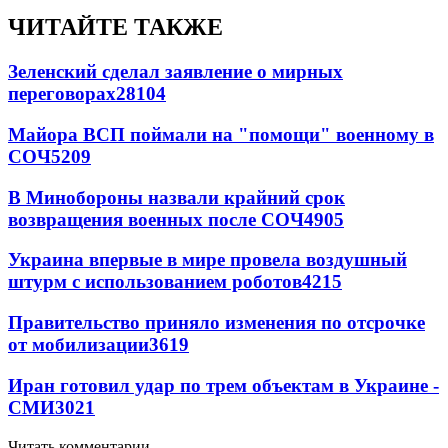
ЧИТАЙТЕ ТАКЖЕ
Зеленский сделал заявление о мирных
переговорах
28104
Майора ВСП поймали на "помощи" военному в
СОЧ
5209
В Минобороны назвали крайний срок
возвращения военных после СОЧ
4905
Украина впервые в мире провела воздушный
штурм с использованием роботов
4215
Правительство приняло изменения по отсрочке
от мобилизации
3619
Иран готовил удар по трем объектам в Украине -
СМИ
3021
Читать комментарии