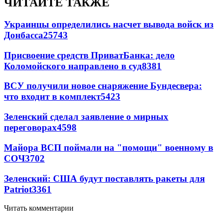
ЧИТАЙТЕ ТАКЖЕ
Украинцы определились насчет вывода войск из
Донбасса
25743
Присвоение средств ПриватБанка: дело
Коломойского направлено в суд
8381
ВСУ получили новое снаряжение Бундесвера:
что входит в комплект
5423
Зеленский сделал заявление о мирных
переговорах
4598
Майора ВСП поймали на "помощи" военному в
СОЧ
3702
Зеленский: США будут поставлять ракеты для
Patriot
3361
Читать комментарии