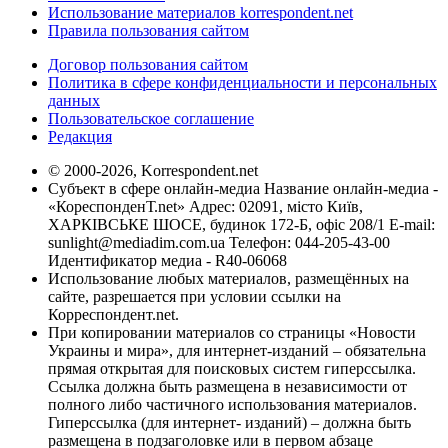
Использование материалов korrespondent.net
Правила пользования сайтом
Договор пользования сайтом
Политика в сфере конфиденциальности и персональных
данных
Пользовательское соглашение
Редакция
© 2000-2026, Korrespondent.net
Субъект в сфере онлайн-медиа Название онлайн-медиа -
«КореспонденТ.net» Адрес: 02091, місто Київ,
ХАРКІВСЬКЕ ШОСЕ, будинок 172-Б, офіс 208/1 E-mail:
sunlight@mediadim.com.ua
Телефон: 044-205-43-00
Идентификатор медиа - R40-06068
Использование любых материалов, размещённых на
сайте, разрешается при условии ссылки на
Корреспондент.net.
При копировании материалов со страницы «Новости
Украины и мира», для интернет-изданий – обязательна
прямая открытая для поисковых систем гиперссылка.
Ссылка должна быть размещена в независимости от
полного либо частичного использования материалов.
Гиперссылка (для интернет- изданий) – должна быть
размещена в подзаголовке или в первом абзаце