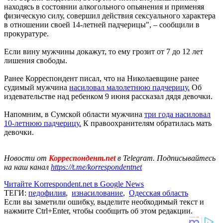
находясь в состоянии алкогольного опьянения и применяя
физическую силу, совершил действия сексуального характера
в отношении своей 14-летней падчерицы", – сообщили в
прокуратуре.
Если вину мужчины докажут, то ему грозит от 7 до 12 лет
лишения свободы.
Ранее Корреспондент писал, что на Николаевщине ранее
судимый мужчина
насиловал малолетнюю падчерицу.
Об
издевательстве над ребенком 9 июня рассказал дядя девочки.
Напомним, в Сумской области мужчина
три года насиловал
10-летнюю падчерицу.
К правоохранителям обратилась мать
девочки.
Новости от
Корреспондент.net
в Telegram. Подписывайтесь
на наш канал
https://t.me/korrespondentnet
Читайте Korrespondent.net в Google News
ТЕГИ:
педофилия
,
изнасилование
,
Одесская область
Если вы заметили ошибку, выделите необходимый текст и
нажмите Ctrl+Enter, чтобы сообщить об этом редакции.