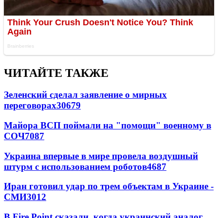
ЧИТАЙТЕ ТАКЖЕ
Зеленский сделал заявление о мирных
переговорах
30679
Майора ВСП поймали на "помощи" военному в
СОЧ
7087
Украина впервые в мире провела воздушный
штурм с использованием роботов
4687
Иран готовил удар по трем объектам в Украине -
СМИ
3012
В Fire Point сказали, когда украинский аналог