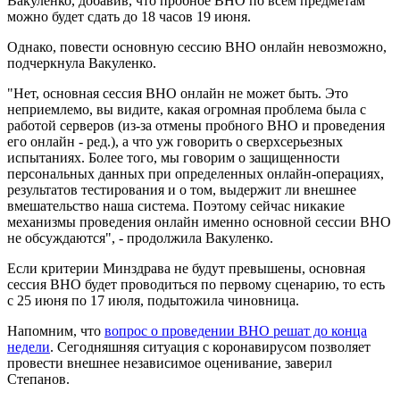
Вакуленко, добавив, что пробное ВНО по всем предметам
можно будет сдать до 18 часов 19 июня.
Однако, повести основную сессию ВНО онлайн невозможно,
подчеркнула Вакуленко.
"Нет, основная сессия ВНО онлайн не может быть. Это
неприемлемо, вы видите, какая огромная проблема была с
работой серверов (из-за отмены пробного ВНО и проведения
его онлайн - ред.), а что уж говорить о сверхсерьезных
испытаниях. Более того, мы говорим о защищенности
персональных данных при определенных онлайн-операциях,
результатов тестирования и о том, выдержит ли внешнее
вмешательство наша система. Поэтому сейчас никакие
механизмы проведения онлайн именно основной сессии ВНО
не обсуждаются", - продолжила Вакуленко.
Если критерии Минздрава не будут превышены, основная
сессия ВНО будет проводиться по первому сценарию, то есть
с 25 июня по 17 июля, подытожила чиновница.
Напомним, что
вопрос о проведении ВНО решат до конца
недели
. Сегодняшняя ситуация с коронавирусом позволяет
провести внешнее независимое оценивание, заверил
Степанов.