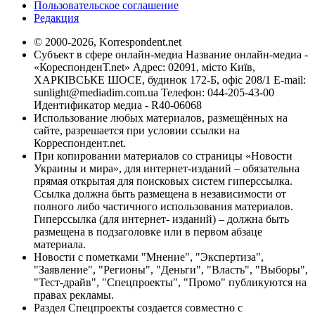
Пользовательское соглашение
Редакция
© 2000-2026, Korrespondent.net
Субъект в сфере онлайн-медиа Название онлайн-медиа -
«КореспонденТ.net» Адрес: 02091, місто Київ,
ХАРКІВСЬКЕ ШОСЕ, будинок 172-Б, офіс 208/1 E-mail:
sunlight@mediadim.com.ua
Телефон: 044-205-43-00
Идентификатор медиа - R40-06068
Использование любых материалов, размещённых на
сайте, разрешается при условии ссылки на
Корреспондент.net.
При копировании материалов со страницы «Новости
Украины и мира», для интернет-изданий – обязательна
прямая открытая для поисковых систем гиперссылка.
Ссылка должна быть размещена в независимости от
полного либо частичного использования материалов.
Гиперссылка (для интернет- изданий) – должна быть
размещена в подзаголовке или в первом абзаце
материала.
Новости с пометками "Мнение", "Экспертиза",
"Заявление", "Регионы", "Деньги", "Власть", "Выборы",
"Тест-драйв", "Спецпроекты", "Промо" публикуются на
правах рекламы.
Раздел Спецпроекты создается совместно с