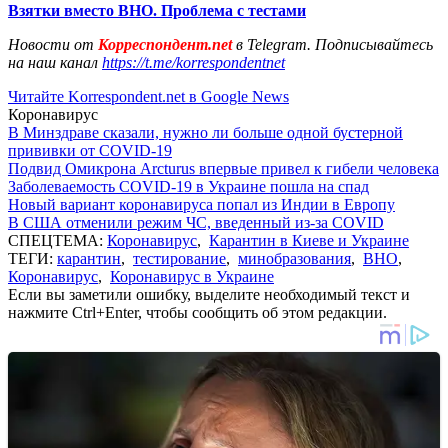
Взятки вместо ВНО. Проблема с тестами
Новости от
Корреспондент.net
в Telegram. Подписывайтесь
на наш канал
https://t.me/korrespondentnet
Читайте Korrespondent.net в Google News
Коронавирус
В Минздраве сказали, нужно ли больше одной бустерной
прививки от COVID-19
Подвид Омикрона Arcturus впервые привел к гибели человека
Заболеваемость COVID-19 в Украине пошла на спад
Новый вариант коронавируса попал из Индии в Европу
В США отменили режим ЧС, введенный из-за COVID
СПЕЦТЕМА:
Коронавирус
,
Карантин в Киеве и Украине
ТЕГИ:
карантин
,
тестирование
,
минобразования
,
ВНО
,
Коронавирус
,
Коронавирус в Украине
Если вы заметили ошибку, выделите необходимый текст и
нажмите Ctrl+Enter, чтобы сообщить об этом редакции.