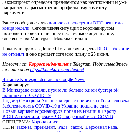
Законопроект определен президентом как неотложный и уже
направлен на рассмотрение профильному комитету
парламента.
Ранее сообщалось, что
вопрос о проведении ВНО решат до
конца недели
. Сегодняшняя ситуация с коронавирусом
позволяет провести внешнее независимое оценивание,
заверял глава Минздрава Максим Степанов.
Накануне премьер Денис Шмыаль заявил, что
ВНО в Украине
не отменят
и оно пройдет согласно плану с 25 июня.
Новости от
Корреспондент.net
в Telegram. Подписывайтесь
на наш канал
https://t.me/korrespondentnet
Читайте Korrespondent.net в Google News
Коронавирус
В Минздраве сказали, нужно ли больше одной бустерной
прививки от COVID-19
Подвид Омикрона Arcturus впервые привел к гибели человека
Заболеваемость COVID-19 в Украине пошла на спад
Новый вариант коронавируса попал из Индии в Европу
В США отменили режим ЧС, введенный из-за COVID
СПЕЦТЕМА:
Коронавирус
ТЕГИ:
законы
,
президент
,
Рада
,
закон
,
Верховная Рада
,