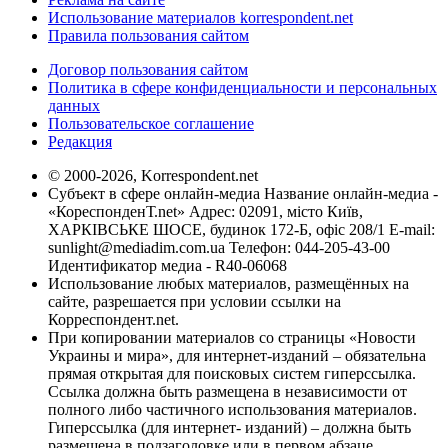
Использование материалов korrespondent.net
Правила пользования сайтом
Договор пользования сайтом
Политика в сфере конфиденциальности и персональных
данных
Пользовательское соглашение
Редакция
© 2000-2026, Korrespondent.net
Субъект в сфере онлайн-медиа Название онлайн-медиа -
«КореспонденТ.net» Адрес: 02091, місто Київ,
ХАРКІВСЬКЕ ШОСЕ, будинок 172-Б, офіс 208/1 E-mail:
sunlight@mediadim.com.ua
Телефон: 044-205-43-00
Идентификатор медиа - R40-06068
Использование любых материалов, размещённых на
сайте, разрешается при условии ссылки на
Корреспондент.net.
При копировании материалов со страницы «Новости
Украины и мира», для интернет-изданий – обязательна
прямая открытая для поисковых систем гиперссылка.
Ссылка должна быть размещена в независимости от
полного либо частичного использования материалов.
Гиперссылка (для интернет- изданий) – должна быть
размещена в подзаголовке или в первом абзаце