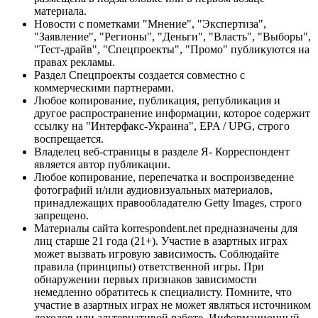
материала.
Новости с пометками "Мнение", "Экспертиза",
"Заявление", "Регионы", "Деньги", "Власть", "Выборы",
"Тест-драйв", "Спецпроекты", "Промо" публикуются на
правах рекламы.
Раздел Спецпроекты создается совместно с
коммерческими партнерами.
Любое копирование, публикация, републикация и
другое распространение информации, которое содержит
ссылку на "Интерфакс-Украина", EPA / UPG, строго
воспрещается.
Владелец веб-страницы в разделе Я- Корреспондент
является автор публикации.
Любое копирование, перепечатка и воспроизведение
фотографий и/или аудиовизуальных материалов,
принадлежащих правообладателю Getty Images, строго
запрещено.
Материалы сайта korrespondent.net предназначены для
лиц старше 21 года (21+). Участие в азартных играх
может вызвать игровую зависимость. Соблюдайте
правила (принципы) ответственной игры. При
обнаружении первых признаков зависимости
немедленно обратитесь к специалисту. Помните, что
участие в азартных играх не может являться источником
доходов или альтернативой работе. Информационный