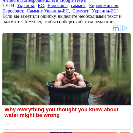
Читайте Korrespondent.net в Google News
ТЕГИ:
Украина
,
ЕС
,
Евросоюз
,
саммит
,
Еврокомиссия
,
Евросовет
,
Саммит Украина-ЕС
,
Саммит "Украина-ЕС"
Если вы заметили ошибку, выделите необходимый текст и
нажмите Ctrl+Enter, чтобы сообщить об этом редакции.