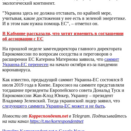
экологический континент.
"Украина здесь не должна отставать, по крайней мере,
учитывая, какие достижения у нее есть в зеленой энергетике.
И в этом нам нужна помощь ЕС", – отметил он.
В Кабмине рассказали, что хотят изменить в соглашении
об ассоциации с ЕС
На прошлой неделе замгендиректора главного директората
Еврокомиссии по вопросам соседства и переговоров о
расширении ЕС Катерина Матернова заявила, что
саммит
Украина-ЕС перенесен
на начало октября из-за пандемии
коронавируса.
Как известно, предыдущий саммит Украина-ЕС состоялся 8
июля 2019 года в Киеве. Евросоюз на саммите представляли
тогдашние президенты Европейского совета Дональд Туск и
Еврокомиссии Жан-Клод Юнкер, Украину – президент
Владимир Зеленский. Тогда украинский лидер заявил, что
следующего саммита Украина-ЕС может и не быть
.
Новости от
Корреспондент.net
в Telegram. Подписывайтесь
на наш канал
https://t.me/korrespondentnet