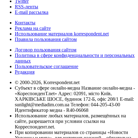
Twitter
RSS-ленты
E-mail рассылка
Контакты
Реклама на сайте
Использование материалов korrespondent.net
Правила пользования сайтом
Договор пользования сайтом
Политика в сфере конфиденциальности и персональных
данных
Пользовательское соглашение
Редакция
© 2000-2026, Korrespondent.net
Субъект в сфере онлайн-медиа Название онлайн-медиа -
«КореспонденТ.net» Адрес: 02091, місто Київ,
ХАРКІВСЬКЕ ШОСЕ, будинок 172-Б, офіс 208/1 E-mail:
sunlight@mediadim.com.ua
Телефон: 044-205-43-00
Идентификатор медиа - R40-06068
Использование любых материалов, размещённых на
сайте, разрешается при условии ссылки на
Корреспондент.net.
При копировании материалов со страницы «Новости
Украины и мира», для интернет-изданий – обязательна