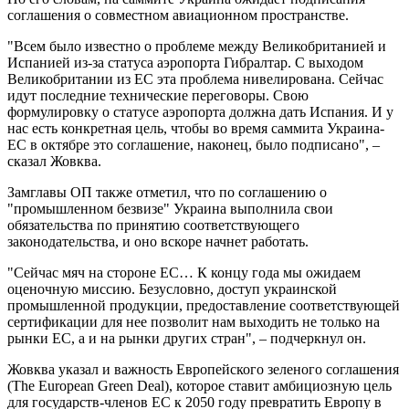
соглашения о совместном авиационном пространстве.
"Всем было известно о проблеме между Великобританией и
Испанией из-за статуса аэропорта Гибралтар. С выходом
Великобритании из ЕС эта проблема нивелирована. Сейчас
идут последние технические переговоры. Свою
формулировку о статусе аэропорта должна дать Испания. И у
нас есть конкретная цель, чтобы во время саммита Украина-
ЕС в октябре это соглашение, наконец, было подписано", –
сказал Жовква.
Замглавы ОП также отметил, что по соглашению о
"промышленном безвизе" Украина выполнила свои
обязательства по принятию соответствующего
законодательства, и оно вскоре начнет работать.
"Сейчас мяч на стороне ЕС… К концу года мы ожидаем
оценочную миссию. Безусловно, доступ украинской
промышленной продукции, предоставление соответствующей
сертификации для нее позволит нам выходить не только на
рынки ЕС, а и на рынки других стран", – подчеркнул он.
Жовква указал и важность Европейского зеленого соглашения
(The European Green Deal), которое ставит амбициозную цель
для государств-членов ЕС к 2050 году превратить Европу в