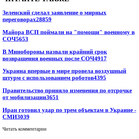
Зеленский сделал заявление о мирных
переговорах
28859
Майора ВСП поймали на "помощи" военному в
СОЧ
5653
В Минобороны назвали крайний срок
возвращения военных после СОЧ
4917
Украина впервые в мире провела воздушный
штурм с использованием роботов
4395
Правительство приняло изменения по отсрочке
от мобилизации
3651
Иран готовил удар по трем объектам в Украине -
СМИ
3039
Читать комментарии