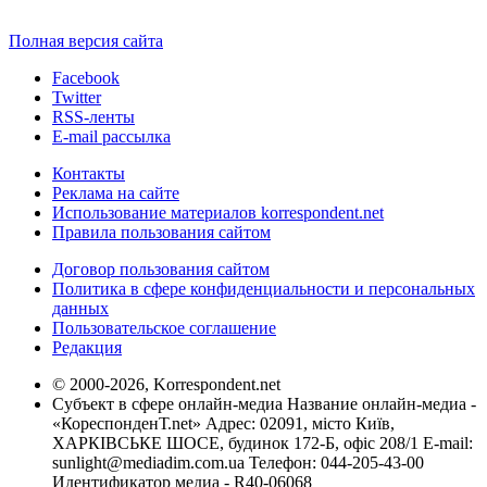
Полная версия сайта
Facebook
Twitter
RSS-ленты
E-mail рассылка
Контакты
Реклама на сайте
Использование материалов korrespondent.net
Правила пользования сайтом
Договор пользования сайтом
Политика в сфере конфиденциальности и персональных
данных
Пользовательское соглашение
Редакция
© 2000-2026, Korrespondent.net
Субъект в сфере онлайн-медиа Название онлайн-медиа -
«КореспонденТ.net» Адрес: 02091, місто Київ,
ХАРКІВСЬКЕ ШОСЕ, будинок 172-Б, офіс 208/1 E-mail:
sunlight@mediadim.com.ua
Телефон: 044-205-43-00
Идентификатор медиа - R40-06068