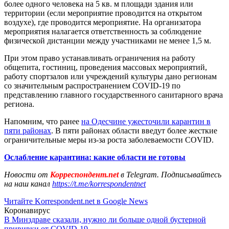
более одного человека на 5 кв. м площади здания или
территории (если мероприятие проводится на открытом
воздухе), где проводится мероприятие. На организатора
мероприятия налагается ответственность за соблюдение
физической дистанции между участниками не менее 1,5 м.
При этом право устанавливать ограничения на работу
общепита, гостиниц, проведения массовых мероприятий,
работу спортзалов или учреждений культуры дано регионам
со значительным распространением COVID-19 по
представлению главного государственного санитарного врача
региона.
Напомним, что ранее
на Одесчине ужесточили карантин в
пяти районах
. В пяти районах области введут более жесткие
ограничительные меры из-за роста заболеваемости COVID.
Ослабление карантина: какие области не готовы
Новости от
Корреспондент.net
в Telegram. Подписывайтесь
на наш канал
https://t.me/korrespondentnet
Читайте Korrespondent.net в Google News
Коронавирус
В Минздраве сказали, нужно ли больше одной бустерной
прививки от COVID-19