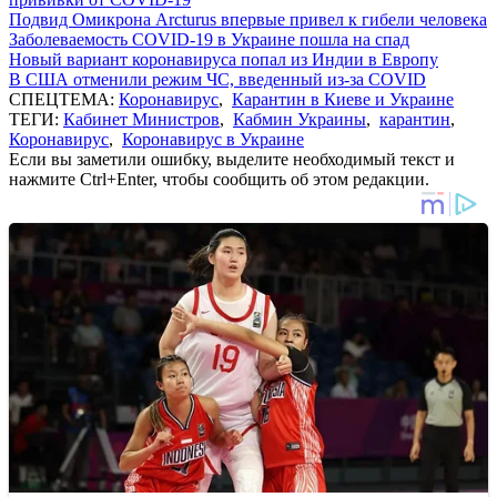
Подвид Омикрона Arcturus впервые привел к гибели человека
Заболеваемость COVID-19 в Украине пошла на спад
Новый вариант коронавируса попал из Индии в Европу
В США отменили режим ЧС, введенный из-за COVID
СПЕЦТЕМА:
Коронавирус
,
Карантин в Киеве и Украине
ТЕГИ:
Кабинет Министров
,
Кабмин Украины
,
карантин
,
Коронавирус
,
Коронавирус в Украине
Если вы заметили ошибку, выделите необходимый текст и
нажмите Ctrl+Enter, чтобы сообщить об этом редакции.