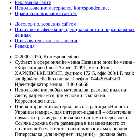
Реклама на сайте
Использование материалов korrespondent.net
Правила пользования сайтом
Договор пользования сайтом
Политика в сфере конфиденциальности и персональных
данных
Пользовательское соглашение
Редакция
© 2000-2026, Korrespondent.net
Субъект в сфере онлайн-медиа Название онлайн-медиа -
«КореспонденТ.net» Адрес: 02091, місто Київ,
ХАРКІВСЬКЕ ШОСЕ, будинок 172-Б, офіс 208/1 E-mail:
sunlight@mediadim.com.ua
Телефон: 044-205-43-00
Идентификатор медиа - R40-06068
Использование любых материалов, размещённых на
сайте, разрешается при условии ссылки на
Корреспондент.net.
При копировании материалов со страницы «Новости
Украины и мира», для интернет-изданий – обязательна
прямая открытая для поисковых систем гиперссылка.
Ссылка должна быть размещена в независимости от
полного либо частичного использования материалов.
Гиперссылка (для интернет- изданий) – должна быть