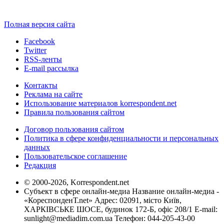
Полная версия сайта
Facebook
Twitter
RSS-ленты
E-mail рассылка
Контакты
Реклама на сайте
Использование материалов korrespondent.net
Правила пользования сайтом
Договор пользования сайтом
Политика в сфере конфиденциальности и персональных
данных
Пользовательское соглашение
Редакция
© 2000-2026, Korrespondent.net
Субъект в сфере онлайн-медиа Название онлайн-медиа -
«КореспонденТ.net» Адрес: 02091, місто Київ,
ХАРКІВСЬКЕ ШОСЕ, будинок 172-Б, офіс 208/1 E-mail:
sunlight@mediadim.com.ua
Телефон: 044-205-43-00