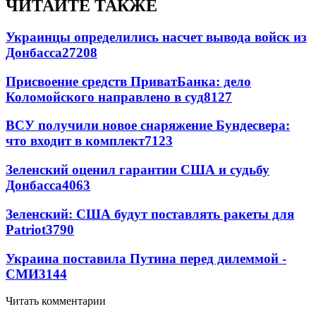
ЧИТАЙТЕ ТАКЖЕ
Украинцы определились насчет вывода войск из
Донбасса
27208
Присвоение средств ПриватБанка: дело
Коломойского направлено в суд
8127
ВСУ получили новое снаряжение Бундесвера:
что входит в комплект
7123
Зеленский оценил гарантии США и судьбу
Донбасса
4063
Зеленский: США будут поставлять ракеты для
Patriot
3790
Украина поставила Путина перед дилеммой -
СМИ
3144
Читать комментарии