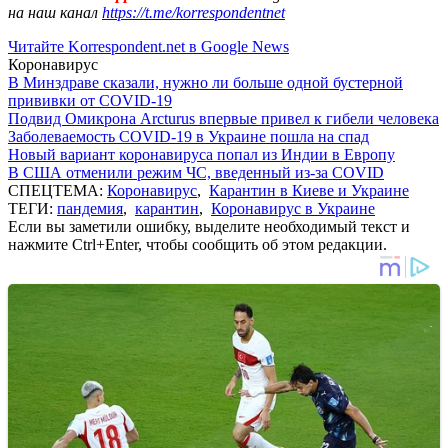
на наш канал
https://t.me/korrespondentnet
Читайте Korrespondent.net в Google News
Коронавирус
В Минздраве сказали, нужно ли больше одной бустерной
прививки от COVID-19
Подвид Омикрона Arcturus впервые привел к гибели человека
Заболеваемость COVID-19 в Украине пошла на спад
Новый вариант коронавируса попал из Индии в Европу
В США отменили режим ЧС, введенный из-за COVID
СПЕЦТЕМА:
Коронавирус
,
Карантин в Киеве и Украине
ТЕГИ:
пандемия
,
карантин
,
Коронавирус в Украине
Если вы заметили ошибку, выделите необходимый текст и
нажмите Ctrl+Enter, чтобы сообщить об этом редакции.