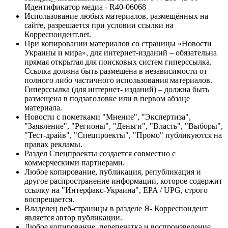
Идентификатор медиа - R40-06068
Использование любых материалов, размещённых на
сайте, разрешается при условии ссылки на
Корреспондент.net.
При копировании материалов со страницы «Новости
Украины и мира», для интернет-изданий – обязательна
прямая открытая для поисковых систем гиперссылка.
Ссылка должна быть размещена в независимости от
полного либо частичного использования материалов.
Гиперссылка (для интернет- изданий) – должна быть
размещена в подзаголовке или в первом абзаце
материала.
Новости с пометками "Мнение", "Экспертиза",
"Заявление", "Регионы", "Деньги", "Власть", "Выборы",
"Тест-драйв", "Спецпроекты", "Промо" публикуются на
правах рекламы.
Раздел Спецпроекты создается совместно с
коммерческими партнерами.
Любое копирование, публикация, републикация и
другое распространение информации, которое содержит
ссылку на "Интерфакс-Украина", EPA / UPG, строго
воспрещается.
Владелец веб-страницы в разделе Я- Корреспондент
является автор публикации.
Любое копирование, перепечатка и воспроизведение