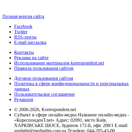
Полная версия сайта
Facebook
Twitter
RSS-ленты
E-mail рассылка
Контакты
Реклама на сайте
Использование материалов korrespondent.net
Правила пользования сайтом
Договор пользования сайтом
Политика в сфере конфиденциальности и персональных
данных
Пользовательское соглашение
Редакция
© 2000-2026, Korrespondent.net
Субъект в сфере онлайн-медиа Название онлайн-медиа -
«КореспонденТ.net» Адрес: 02091, місто Київ,
ХАРКІВСЬКЕ ШОСЕ, будинок 172-Б, офіс 208/1 E-mail:
sunlight@mediadim.com.ua
Телефон: 044-205-43-00