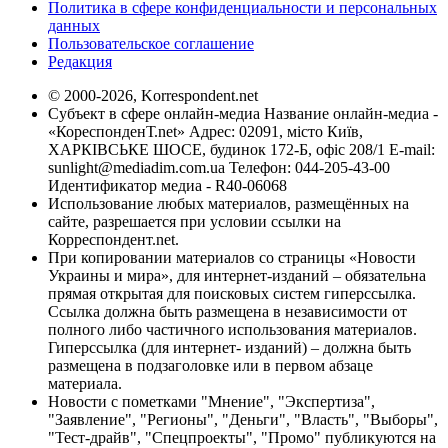
Политика в сфере конфиденциальности и персональных
данных
Пользовательское соглашение
Редакция
© 2000-2026, Korrespondent.net
Субъект в сфере онлайн-медиа Название онлайн-медиа -
«КореспонденТ.net» Адрес: 02091, місто Київ,
ХАРКІВСЬКЕ ШОСЕ, будинок 172-Б, офіс 208/1 E-mail:
sunlight@mediadim.com.ua
Телефон: 044-205-43-00
Идентификатор медиа - R40-06068
Использование любых материалов, размещённых на
сайте, разрешается при условии ссылки на
Корреспондент.net.
При копировании материалов со страницы «Новости
Украины и мира», для интернет-изданий – обязательна
прямая открытая для поисковых систем гиперссылка.
Ссылка должна быть размещена в независимости от
полного либо частичного использования материалов.
Гиперссылка (для интернет- изданий) – должна быть
размещена в подзаголовке или в первом абзаце
материала.
Новости с пометками "Мнение", "Экспертиза",
"Заявление", "Регионы", "Деньги", "Власть", "Выборы",
"Тест-драйв", "Спецпроекты", "Промо" публикуются на