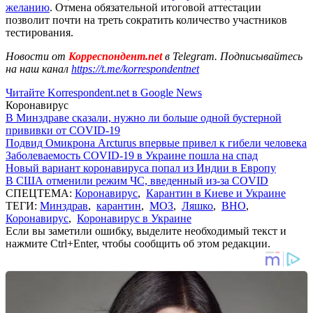
желанию
. Отмена обязательной итоговой аттестации
позволит почти на треть сократить количество участников
тестирования.
Новости от
Корреспондент.net
в Telegram. Подписывайтесь
на наш канал
https://t.me/korrespondentnet
Читайте Korrespondent.net в Google News
Коронавирус
В Минздраве сказали, нужно ли больше одной бустерной
прививки от COVID-19
Подвид Омикрона Arcturus впервые привел к гибели человека
Заболеваемость COVID-19 в Украине пошла на спад
Новый вариант коронавируса попал из Индии в Европу
В США отменили режим ЧС, введенный из-за COVID
СПЕЦТЕМА:
Коронавирус
,
Карантин в Киеве и Украине
ТЕГИ:
Минздрав
,
карантин
,
МОЗ
,
Ляшко
,
ВНО
,
Коронавирус
,
Коронавирус в Украине
Если вы заметили ошибку, выделите необходимый текст и
нажмите Ctrl+Enter, чтобы сообщить об этом редакции.