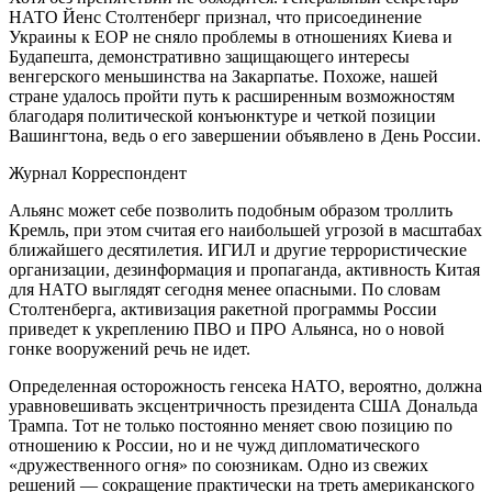
НАТО Йенс Столтенберг признал, что присоединение
Украины к ЕОР не сняло проблемы в отношениях Киева и
Будапешта, демонстративно защищающего интересы
венгерского меньшинства на Закарпатье. Похоже, нашей
стране удалось пройти путь к расширенным возможностям
благодаря политической конъюнктуре и четкой позиции
Вашингтона, ведь о его завершении объявлено в День России.
Журнал Корреспондент
Альянс может себе позволить подобным образом троллить
Кремль, при этом считая его наибольшей угрозой в масштабах
ближайшего десятилетия. ИГИЛ и другие террористические
организации, дезинформация и пропаганда, активность Китая
для НАТО выглядят сегодня менее опасными. По словам
Столтенберга, активизация ракетной программы России
приведет к укреплению ПВО и ПРО Альянса, но о новой
гонке вооружений речь не идет.
Определенная осторожность генсека НАТО, вероятно, должна
уравновешивать эксцентричность президента США Дональда
Трампа. Тот не только постоянно меняет свою позицию по
отношению к России, но и не чужд дипломатического
«дружественного огня» по союзникам. Одно из свежих
решений — сокращение практически на треть американского