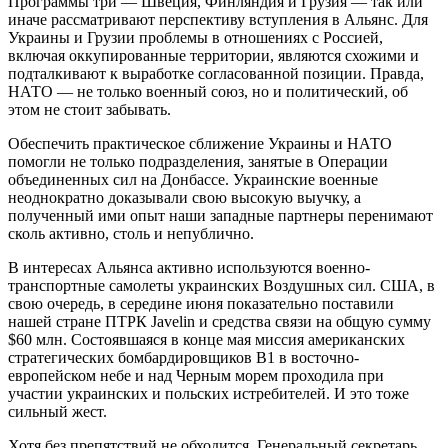
Программы три — Швеция, Финляндия и Грузия — так или
иначе рассматривают перспективу вступления в Альянс. Для
Украины и Грузии проблемы в отношениях с Россией,
включая оккупированные территории, являются схожими и
подталкивают к выработке согласованной позиции. Правда,
НАТО — не только военный союз, но и политический, об
этом не стоит забывать.
Обеспечить практическое сближение Украины и НАТО
помогли не только подразделения, занятые в Операции
объединенных сил на Донбассе. Украинские военные
неоднократно доказывали свою высокую выучку, а
полученный ими опыт наши западные партнеры перенимают
сколь активно, столь и непублично.
В интересах Альянса активно используются военно-
транспортные самолеты украинских Воздушных сил. США, в
свою очередь, в середине июня показательно поставили
нашей стране ПТРК Javelin и средства связи на общую сумму
$60 млн. Состоявшаяся в конце мая миссия американских
стратегических бомбардировщиков В1 в восточно-
европейском небе и над Черным морем проходила при
участии украинских и польских истребителей. И это тоже
сильный жест.
Хотя без препятствий не обходится. Генеральный секретарь