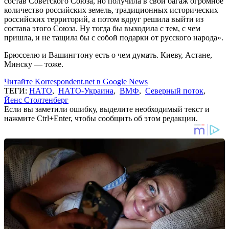
состав Советского Союза, но получила в свой багаж огромное
количество российских земель, традиционных исторических
российских территорий, а потом вдруг решила выйти из
состава этого Союза. Ну тогда бы выходила с тем, с чем
пришла, и не тащила бы с собой подарки от русского народа».
Брюсселю и Вашингтону есть о чем думать. Киеву, Астане,
Минску — тоже.
Читайте Korrespondent.net в Google News
ТЕГИ:
НАТО
,
НАТО-Украина
,
ВМФ
,
Северный поток
,
Йенс Столтенберг
Если вы заметили ошибку, выделите необходимый текст и
нажмите Ctrl+Enter, чтобы сообщить об этом редакции.