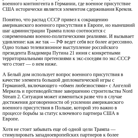
военного контингента в Германии, где военное присутствие
США исторически является элементом сдерживания Кремля.
Понятно, что распад СССР привел к сокращению
американского военного присутствия в Европе, но нынешний
шаг администрации Трампа плохо соотносится с
современными военно-политическими реалиями. И вызывает
удивление: как же так — РФ ведет себя все более агрессивно.
Одно только телевизионное выступление российского
президента Владимира Путина 21 июня с конкретными
территориальными претензиями к экс-соседям по экс-СССР
чего стоит — о нем ниже.
А Белый дом использует вопрос военного присутствия в
качестве элемента большой дипломатической игры с
Германией, включающего «обмен любезностями» с Ангелой
Меркель и противодействие завершению строительства Nord
Stream 2. Ситуация может измениться разве что в случае
достижения договоренности об усилении американского
военного присутствия в Польше, которой это важно в
процессе борьбы за статус ключевого партнера США в
Европе.
Хотя не стоит забывать еще об одной цели Трампа —
стимулировать западноевропейских партнеров к более