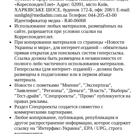
«КореспонденТ.net» Адрес: 02091, місто Київ,
ХАРКІВСЬКЕ ШОСЕ, будинок 172-Б, офіс 208/1 E-mail:
sunlight@mediadim.com.ua
Телефон: 044-205-43-00
Идентификатор медиа - R40-06068
Использование любых материалов, размещённых на
сайте, разрешается при условии ссылки на
Корреспондент.net.
При копировании материалов со страницы «Новости
Украины и мира», для интернет-изданий – обязательна
прямая открытая для поисковых систем гиперссылка.
Ссылка должна быть размещена в независимости от
полного либо частичного использования материалов.
Гиперссылка (для интернет- изданий) – должна быть
размещена в подзаголовке или в первом абзаце
материала.
Новости с пометками "Мнение", "Экспертиза",
"Заявление", "Регионы", "Деньги", "Власть", "Выборы",
"Тест-драйв", "Спецпроекты", "Промо" публикуются на
правах рекламы.
Раздел Спецпроекты создается совместно с
коммерческими партнерами.
Любое копирование, публикация, републикация и
другое распространение информации, которое содержит
ссылку на "Интерфакс-Украина", EPA / UPG, строго
воспрещается.