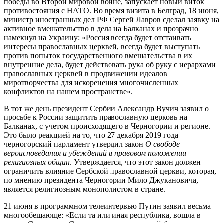
победы во Второй мировой войне, запускает новый виток
противостояния с НАТО. Во время визита в Белград, 18 июня,
министр иностранных дел РФ Сергей Лавров сделал заявку на
активное вмешательство в дела на Балканах и прозрачно
намекнул на Украину: «Россия всегда будет отстаивать
интересы православных церквей, всегда будет выступать
против попыток государственного вмешательства в их
внутренние дела, будет действовать рука об руку с иерархами
православных церквей в продвижении идеалов
миротворчества для искоренения многочисленных
конфликтов на нашем пространстве».
В тот же день президент Сербии Александр Вучич заявил о
просьбе к России защитить православную церковь на
Балканах, с учетом происходящего в Черногории и регионе.
Это было реакцией на то, что 27 декабря 2019 года
черногорский парламент утвердил закон
О свободе
вероисповедания и убеждений и правовом положении
религиозных общин
. Утверждается, что этот закон должен
ограничить влияние Сербской православной церкви, которая,
по мнению президента Черногории Мило Джукановича,
является религиозным монополистом в стране.
21 июня в программном телеинтервью Путин заявил весьма
многообещающе: «Если та или иная республика, вошла в