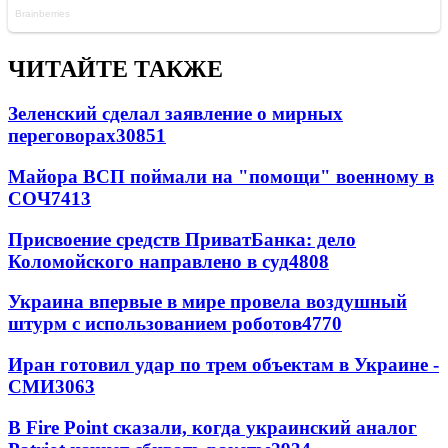
ЧИТАЙТЕ ТАКЖЕ
Зеленский сделал заявление о мирных
переговорах
30851
Майора ВСП поймали на "помощи" военному в
СОЧ
7413
Присвоение средств ПриватБанка: дело
Коломойского направлено в суд
4808
Украина впервые в мире провела воздушный
штурм с использованием роботов
4770
Иран готовил удар по трем объектам в Украине -
СМИ
3063
В Fire Point сказали, когда украинский аналог