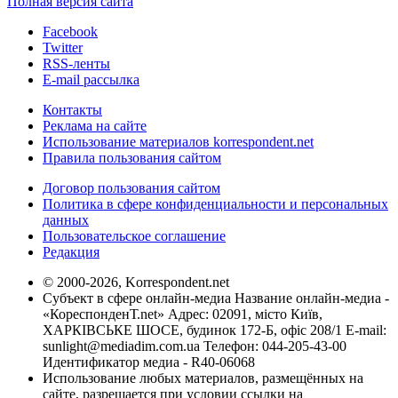
Полная версия сайта
Facebook
Twitter
RSS-ленты
E-mail рассылка
Контакты
Реклама на сайте
Использование материалов korrespondent.net
Правила пользования сайтом
Договор пользования сайтом
Политика в сфере конфиденциальности и персональных
данных
Пользовательское соглашение
Редакция
© 2000-2026, Korrespondent.net
Субъект в сфере онлайн-медиа Название онлайн-медиа -
«КореспонденТ.net» Адрес: 02091, місто Київ,
ХАРКІВСЬКЕ ШОСЕ, будинок 172-Б, офіс 208/1 E-mail:
sunlight@mediadim.com.ua
Телефон: 044-205-43-00
Идентификатор медиа - R40-06068
Использование любых материалов, размещённых на
сайте, разрешается при условии ссылки на