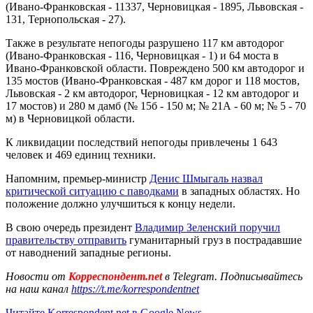
(Ивано-Франковская - 11337, Черновицкая - 1895, Львовская -
131, Тернопольская - 27).
Также в результате непогоды разрушено 117 км автодорог
(Ивано-Франковская - 116, Черновицкая - 1) и 64 моста в
Ивано-Франковской области. Повреждено 500 км автодорог и
135 мостов (Ивано-Франковская - 487 км дорог и 118 мостов,
Львовская - 2 км автодорог, Черновицкая - 12 км автодорог и
17 мостов) и 280 м дамб (№ 15б - 150 м; № 21А - 60 м; № 5 - 70
м) в Черновицкой области.
К ликвидации последствий непогоды привлечены 1 643
человек и 469 единиц техники.
Напомним, премьер-министр
Денис Шмыгаль назвал
критической ситуацию с паводками
в западных областях. Но
положение должно улучшиться к концу недели.
В свою очередь президент
Владимир Зеленский поручил
правительству отправить
гуманитарный груз в пострадавшие
от наводнений западные регионы.
Новости от
Корреспондент.net
в Telegram. Подписывайтесь
на наш канал
https://t.me/korrespondentnet
Читайте Korrespondent.net в Google News