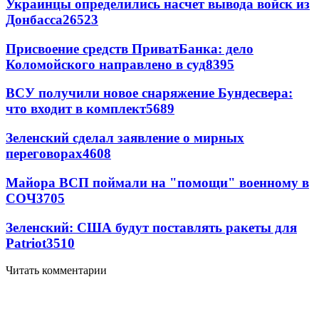
Украинцы определились насчет вывода войск из
Донбасса
26523
Присвоение средств ПриватБанка: дело
Коломойского направлено в суд
8395
ВСУ получили новое снаряжение Бундесвера:
что входит в комплект
5689
Зеленский сделал заявление о мирных
переговорах
4608
Майора ВСП поймали на "помощи" военному в
СОЧ
3705
Зеленский: США будут поставлять ракеты для
Patriot
3510
Читать комментарии