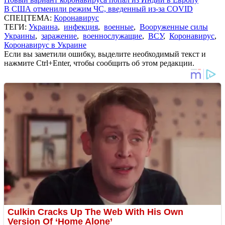
В США отменили режим ЧС, введенный из-за COVID
СПЕЦТЕМА:
Коронавирус
ТЕГИ:
Украина
,
инфекция
,
военные
,
Вооруженные силы
Украины
,
заражение
,
военнослужащие
,
ВСУ
,
Коронавирус
,
Коронавирус в Украине
Если вы заметили ошибку, выделите необходимый текст и
нажмите Ctrl+Enter, чтобы сообщить об этом редакции.