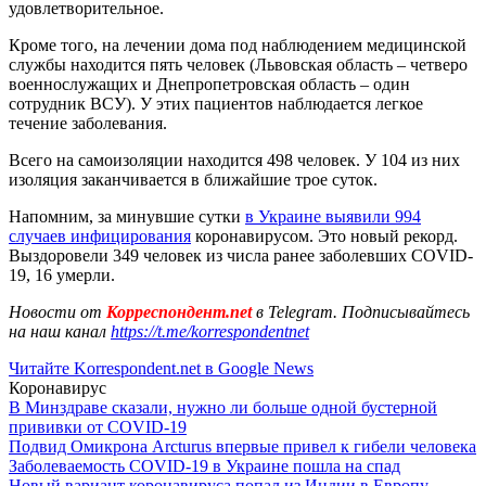
удовлетворительное.
Кроме того, на лечении дома под наблюдением медицинской
службы находится пять человек (Львовская область – четверо
военнослужащих и Днепропетровская область – один
сотрудник ВСУ). У этих пациентов наблюдается легкое
течение заболевания.
Всего на самоизоляции находится 498 человек. У 104 из них
изоляция заканчивается в ближайшие трое суток.
Напомним, за минувшие сутки
в Украине выявили 994
случаев инфицирования
коронавирусом. Это новый рекорд.
Выздоровели 349 человек из числа ранее заболевших COVID-
19, 16 умерли.
Новости от
Корреспондент.net
в Telegram. Подписывайтесь
на наш канал
https://t.me/korrespondentnet
Читайте Korrespondent.net в Google News
Коронавирус
В Минздраве сказали, нужно ли больше одной бустерной
прививки от COVID-19
Подвид Омикрона Arcturus впервые привел к гибели человека
Заболеваемость COVID-19 в Украине пошла на спад
Новый вариант коронавируса попал из Индии в Европу