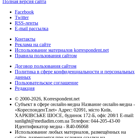
Полная версия сайта
Facebook
Twitter
RSS-ленты
E-mail рассылка
Контакты
Реклама на сайте
Использование материалов korrespondent.net
Правила пользования сайтом
Договор пользования сайтом
Политика в сфере конфиденциальности и персональных
данных
Пользовательское соглашение
Редакция
© 2000-2026, Korrespondent.net
Субъект в сфере онлайн-медиа Название онлайн-медиа -
«КореспонденТ.net» Адрес: 02091, місто Київ,
ХАРКІВСЬКЕ ШОСЕ, будинок 172-Б, офіс 208/1 E-mail:
sunlight@mediadim.com.ua
Телефон: 044-205-43-00
Идентификатор медиа - R40-06068
Использование любых материалов, размещённых на
сайте, разрешается при условии ссылки на