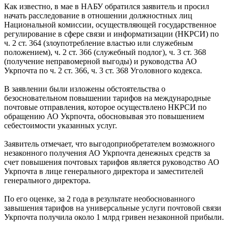
Как известно, в мае в НАБУ обратился заявитель и просил
начать расследование в отношении должностных лиц
Национальной комиссии, осуществляющей государственное
регулирование в сфере связи и информатизации (НКРСИ) по
ч. 2 ст. 364 (злоупотребление властью или служебным
положением), ч. 2 ст. 366 (служебный подлог), ч. 3 ст. 368
(получение неправомерной выгоды) и руководства АО
Укрпочта по ч. 2 ст. 366, ч. 3 ст. 368 Уголовного кодекса.
В заявлении были изложены обстоятельства о
безосновательном повышении тарифов на международные
почтовые отправления, которое осуществлено НКРСИ по
обращению АО Укрпочта, обосновывая это повышением
себестоимости указанных услуг.
Заявитель отмечает, что выгодоприобретателем возможного
незаконного получения АО Укрпочта денежных средств за
счет повышения почтовых тарифов является руководство АО
Укрпочта в лице генерального директора и заместителей
генерального директора.
По его оценке, за 2 года в результате необоснованного
завышения тарифов на универсальные услуги почтовой связи
Укрпочта получила около 1 млрд гривен незаконной прибыли.