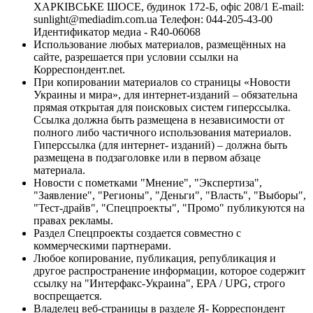
ХАРКІВСЬКЕ ШОСЕ, будинок 172-Б, офіс 208/1 E-mail:
sunlight@mediadim.com.ua
Телефон: 044-205-43-00
Идентификатор медиа - R40-06068
Использование любых материалов, размещённых на
сайте, разрешается при условии ссылки на
Корреспондент.net.
При копировании материалов со страницы «Новости
Украины и мира», для интернет-изданий – обязательна
прямая открытая для поисковых систем гиперссылка.
Ссылка должна быть размещена в независимости от
полного либо частичного использования материалов.
Гиперссылка (для интернет- изданий) – должна быть
размещена в подзаголовке или в первом абзаце
материала.
Новости с пометками "Мнение", "Экспертиза",
"Заявление", "Регионы", "Деньги", "Власть", "Выборы",
"Тест-драйв", "Спецпроекты", "Промо" публикуются на
правах рекламы.
Раздел Спецпроекты создается совместно с
коммерческими партнерами.
Любое копирование, публикация, републикация и
другое распространение информации, которое содержит
ссылку на "Интерфакс-Украина", EPA / UPG, строго
воспрещается.
Владелец веб-страницы в разделе Я- Корреспондент