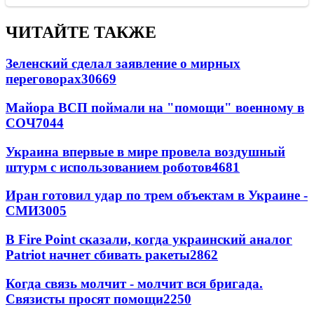
ЧИТАЙТЕ ТАКЖЕ
Зеленский сделал заявление о мирных
переговорах
30669
Майора ВСП поймали на "помощи" военному в
СОЧ
7044
Украина впервые в мире провела воздушный
штурм с использованием роботов
4681
Иран готовил удар по трем объектам в Украине -
СМИ
3005
В Fire Point сказали, когда украинский аналог
Patriot начнет сбивать ракеты
2862
Когда связь молчит - молчит вся бригада.
Связисты просят помощи
2250