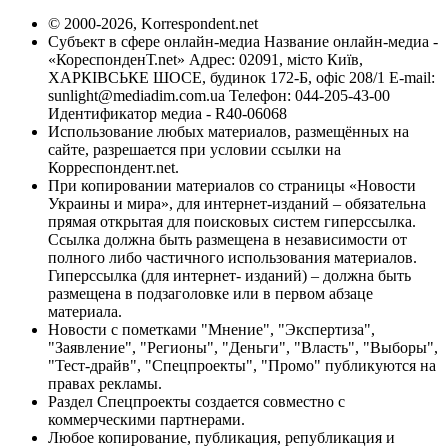
© 2000-2026, Korrespondent.net
Субъект в сфере онлайн-медиа Название онлайн-медиа -
«КореспонденТ.net» Адрес: 02091, місто Київ,
ХАРКІВСЬКЕ ШОСЕ, будинок 172-Б, офіс 208/1 E-mail:
sunlight@mediadim.com.ua
Телефон: 044-205-43-00
Идентификатор медиа - R40-06068
Использование любых материалов, размещённых на
сайте, разрешается при условии ссылки на
Корреспондент.net.
При копировании материалов со страницы «Новости
Украины и мира», для интернет-изданий – обязательна
прямая открытая для поисковых систем гиперссылка.
Ссылка должна быть размещена в независимости от
полного либо частичного использования материалов.
Гиперссылка (для интернет- изданий) – должна быть
размещена в подзаголовке или в первом абзаце
материала.
Новости с пометками "Мнение", "Экспертиза",
"Заявление", "Регионы", "Деньги", "Власть", "Выборы",
"Тест-драйв", "Спецпроекты", "Промо" публикуются на
правах рекламы.
Раздел Спецпроекты создается совместно с
коммерческими партнерами.
Любое копирование, публикация, републикация и