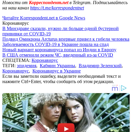
Новости от
Корреспондент.net
в Telegram. Подписывайтесь
на наш канал
https://t.me/korrespondentnet
Читайте Korrespondent.net в Google News
Коронавирус
В Минздраве сказали, нужно ли больше одной бустерной
прививки от COVID-19
Подвид Омикрона Arcturus впервые привел к гибели человека
Заболеваемость COVID-19 в Украине пошла на спад
Новый вариант коронавируса попал из Индии в Европу
В США отменили режим ЧС, введенный из-за COVID
СПЕЦТЕМА:
Коронавирус
ТЕГИ:
эпидемия
,
Кабмин Украины
,
Владимир Зеленский
,
Коронавирус
,
Коронавирус в Украине
Если вы заметили ошибку, выделите необходимый текст и
нажмите Ctrl+Enter, чтобы сообщить об этом редакции.