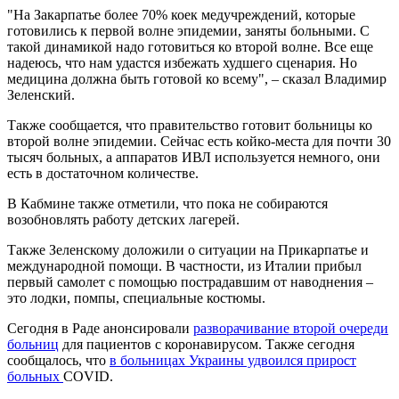
"На Закарпатье более 70% коек медучреждений, которые
готовились к первой волне эпидемии, заняты больными. С
такой динамикой надо готовиться ко второй волне. Все еще
надеюсь, что нам удастся избежать худшего сценария. Но
медицина должна быть готовой ко всему", – сказал Владимир
Зеленский.
Также сообщается, что правительство готовит больницы ко
второй волне эпидемии. Сейчас есть койко-места для почти 30
тысяч больных, а аппаратов ИВЛ используется немного, они
есть в достаточном количестве.
В Кабмине также отметили, что пока не собираются
возобновлять работу детских лагерей.
Также Зеленскому доложили о ситуации на Прикарпатье и
международной помощи. В частности, из Италии прибыл
первый самолет с помощью пострадавшим от наводнения –
это лодки, помпы, специальные костюмы.
Сегодня в Раде анонсировали
разворачивание второй очереди
больниц
для пациентов с коронавирусом. Также сегодня
сообщалось, что
в больницах Украины удвоился прирост
больных
COVID.