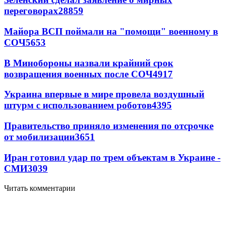
переговорах
28859
Майора ВСП поймали на "помощи" военному в
СОЧ
5653
В Минобороны назвали крайний срок
возвращения военных после СОЧ
4917
Украина впервые в мире провела воздушный
штурм с использованием роботов
4395
Правительство приняло изменения по отсрочке
от мобилизации
3651
Иран готовил удар по трем объектам в Украине -
СМИ
3039
Читать комментарии