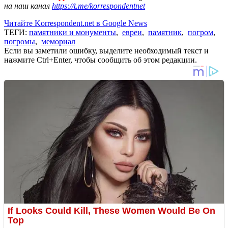
на наш канал
https://t.me/korrespondentnet
Читайте Korrespondent.net в Google News
ТЕГИ:
памятники и монументы
,
евреи
,
памятник
,
погром
,
погромы
,
мемориал
Если вы заметили ошибку, выделите необходимый текст и
нажмите Ctrl+Enter, чтобы сообщить об этом редакции.