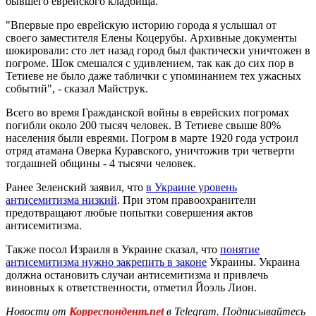
бывшего еврейского кладбища.
"Впервые про еврейскую историю города я услышал от
своего заместителя Елены Коцерубы. Архивные документы
шокировали: сто лет назад город был фактически уничтожен в
погроме. Шок смешался с удивлением, так как до сих пор в
Тетиеве не было даже таблички с упоминанием тех ужасных
событий", - сказал Майструк.
Всего во время Гражданской войны в еврейских погромах
погибли около 200 тысяч человек. В Тетиеве свыше 80%
населения были евреями. Погром в марте 1920 года устроил
отряд атамана Оверка Куравского, уничтожив три четверти
тогдашней общины - 4 тысячи человек.
Ранее Зеленский заявил, что
в Украине уровень
антисемитизма низкий
. При этом правоохранители
предотвращают любые попытки совершения актов
антисемитизма.
Также посол Израиля в Украине сказал, что
понятие
антисемитизма нужно закрепить в законе
Украины. Украина
должна остановить случаи антисемитизма и привлечь
виновных к ответственности, отметил Йоэль Лион.
Новости от
Корреспондент.net
в Telegram. Подписывайтесь