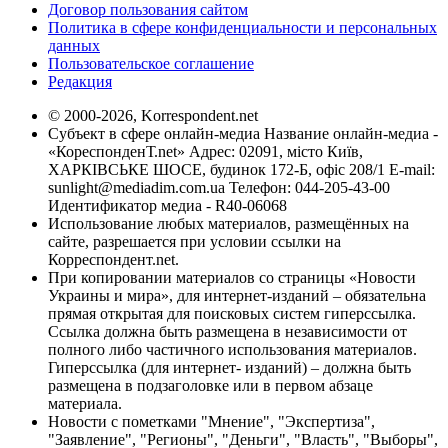
Договор пользования сайтом
Политика в сфере конфиденциальности и персональных
данных
Пользовательское соглашение
Редакция
© 2000-2026, Korrespondent.net
Субъект в сфере онлайн-медиа Название онлайн-медиа -
«КореспонденТ.net» Адрес: 02091, місто Київ,
ХАРКІВСЬКЕ ШОСЕ, будинок 172-Б, офіс 208/1 E-mail:
sunlight@mediadim.com.ua
Телефон: 044-205-43-00
Идентификатор медиа - R40-06068
Использование любых материалов, размещённых на
сайте, разрешается при условии ссылки на
Корреспондент.net.
При копировании материалов со страницы «Новости
Украины и мира», для интернет-изданий – обязательна
прямая открытая для поисковых систем гиперссылка.
Ссылка должна быть размещена в независимости от
полного либо частичного использования материалов.
Гиперссылка (для интернет- изданий) – должна быть
размещена в подзаголовке или в первом абзаце
материала.
Новости с пометками "Мнение", "Экспертиза",
"Заявление", "Регионы", "Деньги", "Власть", "Выборы",