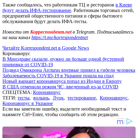
Также сообщалось, что работникам ТЦ и ресторанов
в Киеве
будут делать ИФА-тестирование
. Работникам торговых сетей,
предприятий общественного питания и сферы бытового
обслуживания будут делать ИФА-тесты.
Новости от
Корреспондент.net
в Telegram. Подписывайтесь
на наш канал
https://t.me/korrespondentnet
Читайте Korrespondent.net в Google News
Коронавирус
В Минздраве сказали, нужно ли больше одной бустерной
прививки от COVID-19
Подвид Омикрона Arcturus впервые привел к гибели человека
Заболеваемость COVID-19 в Украине пошла на спад
Новый вариант коронавируса попал из Индии в Европу
В США отменили режим ЧС, введенный из-за COVID
СПЕЦТЕМА:
Коронавирус
ТЕГИ:
тесты
,
волынь
,
Луцк
,
тестирование
,
Коронавирус
,
Коронавирус в Украине
Если вы заметили ошибку, выделите необходимый текст и
нажмите Ctrl+Enter, чтобы сообщить об этом редакции.