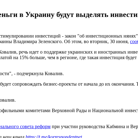
еньги в Украину будут выделять инвести
стимулировании инвестиций - закон "об инвестиционных нянях".
раины Владимира Зеленского. Об этом, во вторник, 30 июня,
соо
Ковалив, речь идет о поддержке украинских и иностранных инв
платой на 15% больше, чем в регионе, где такая инвестиция буде
сти", - подчеркнула Ковалив.
удет сопровождать бизнес-проекты от начала до их окончания.
овалив.
 профильными комитетами Верховной Рады и Национальной инвес
нального совета реформ
при участии руководства Кабмина и Ве
а наш канал
https://t.me/korrespondentnet