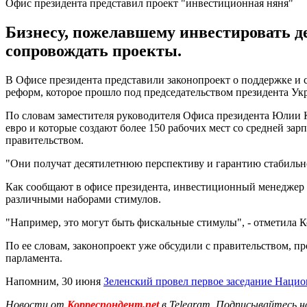
Офис президента представил проект "инвестиционная няня"
Бизнесу, пожелавшему инвестировать д
сопровождать проекты.
В Офисе президента представили законопроект о поддержке и 
реформ, которое прошло под председательством президента Ук
По словам заместителя руководителя Офиса президента Юлии 
евро и которые создают более 150 рабочих мест со средней зар
правительством.
"Они получат десятилетнюю перспективу и гарантию стабильно
Как сообщают в офисе президента, инвестиционный менеджер б
различными наборами стимулов.
"Например, это могут быть фискальные стимулы", - отметила К
По ее словам, законопроект уже обсудили с правительством,
парламента.
Напомним, 30 июня
Зеленский провел первое заседание Нацио
Новости от
Корреспондент.net
в Telegram. Подписывайтесь н