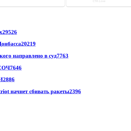
х
29526
Донбасса
20219
кого направлено в суд
7763
 СОЧ
7646
И
2886
triot начнет сбивать ракеты
2396