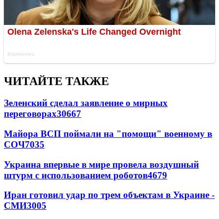
ЧИТАЙТЕ ТАКЖЕ
Зеленский сделал заявление о мирных
переговорах
30667
Майора ВСП поймали на "помощи" военному в
СОЧ
7035
Украина впервые в мире провела воздушный
штурм с использованием роботов
4679
Иран готовил удар по трем объектам в Украине -
СМИ
3005