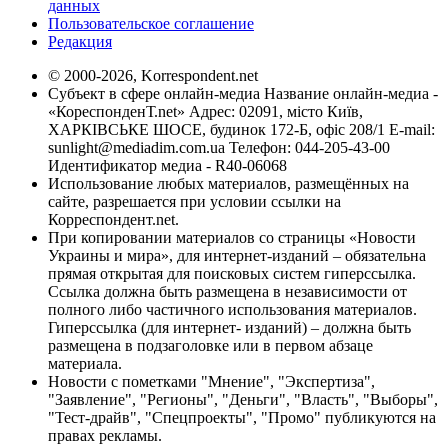
данных
Пользовательское соглашение
Редакция
© 2000-2026, Korrespondent.net
Субъект в сфере онлайн-медиа Название онлайн-медиа -
«КореспонденТ.net» Адрес: 02091, місто Київ,
ХАРКІВСЬКЕ ШОСЕ, будинок 172-Б, офіс 208/1 E-mail:
sunlight@mediadim.com.ua
Телефон: 044-205-43-00
Идентификатор медиа - R40-06068
Использование любых материалов, размещённых на
сайте, разрешается при условии ссылки на
Корреспондент.net.
При копировании материалов со страницы «Новости
Украины и мира», для интернет-изданий – обязательна
прямая открытая для поисковых систем гиперссылка.
Ссылка должна быть размещена в независимости от
полного либо частичного использования материалов.
Гиперссылка (для интернет- изданий) – должна быть
размещена в подзаголовке или в первом абзаце
материала.
Новости с пометками "Мнение", "Экспертиза",
"Заявление", "Регионы", "Деньги", "Власть", "Выборы",
"Тест-драйв", "Спецпроекты", "Промо" публикуются на
правах рекламы.