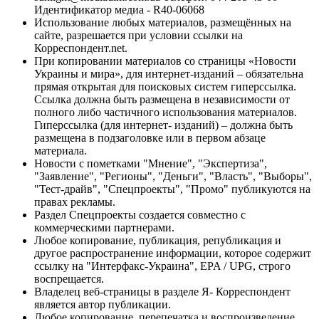
Идентификатор медиа - R40-06068
Использование любых материалов, размещённых на
сайте, разрешается при условии ссылки на
Корреспондент.net.
При копировании материалов со страницы «Новости
Украины и мира», для интернет-изданий – обязательна
прямая открытая для поисковых систем гиперссылка.
Ссылка должна быть размещена в независимости от
полного либо частичного использования материалов.
Гиперссылка (для интернет- изданий) – должна быть
размещена в подзаголовке или в первом абзаце
материала.
Новости с пометками "Мнение", "Экспертиза",
"Заявление", "Регионы", "Деньги", "Власть", "Выборы",
"Тест-драйв", "Спецпроекты", "Промо" публикуются на
правах рекламы.
Раздел Спецпроекты создается совместно с
коммерческими партнерами.
Любое копирование, публикация, републикация и
другое распространение информации, которое содержит
ссылку на "Интерфакс-Украина", EPA / UPG, строго
воспрещается.
Владелец веб-страницы в разделе Я- Корреспондент
является автор публикации.
Любое копирование, перепечатка и воспроизведение