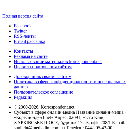
Полная версия сайта
Facebook
Twitter
RSS-ленты
E-mail рассылка
Контакты
Реклама на сайте
Использование материалов korrespondent.net
Правила пользования сайтом
Договор пользования сайтом
Политика в сфере конфиденциальности и персональных
данных
Пользовательское соглашение
Редакция
© 2000-2026, Korrespondent.net
Субъект в сфере онлайн-медиа Название онлайн-медиа -
«КореспонденТ.net» Адрес: 02091, місто Київ,
ХАРКІВСЬКЕ ШОСЕ, будинок 172-Б, офіс 208/1 E-mail:
sunlight@mediadim.com.ua
Телефон: 044-205-43-00