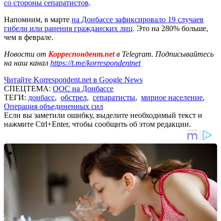
со стороны сепаратистов
.
Напомним, в марте
на Донбассе зафиксировало 19 случаев
гибели или ранения гражданских лиц
. Это на 280% больше,
чем в феврале.
Новости от
Корреспондент.net
в Telegram. Подписывайтесь
на наш канал
https://t.me/korrespondentnet
Читайте Korrespondent.net в Google News
СПЕЦТЕМА:
ООС на Донбассе
ТЕГИ:
донбасс
,
обстрел
,
сепаратисты
,
мирное население
,
Операция объединенных сил
Если вы заметили ошибку, выделите необходимый текст и
нажмите Ctrl+Enter, чтобы сообщить об этом редакции.