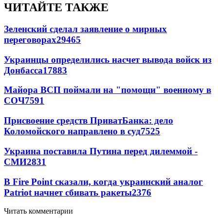
ЧИТАЙТЕ ТАКЖЕ
Зеленский сделал заявление о мирных
переговорах
29465
Украинцы определились насчет вывода войск из
Донбасса
17883
Майора ВСП поймали на "помощи" военному в
СОЧ
7591
Присвоение средств ПриватБанка: дело
Коломойского направлено в суд
7525
Украина поставила Путина перед дилеммой -
СМИ
2831
В Fire Point сказали, когда украинский аналог
Patriot начнет сбивать ракеты
2376
Читать комментарии