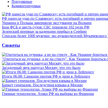
Популярные
Комментируемые
РФ нанесла удар по Славянску: есть погибший и пятеро ранен
Украина и Польша завершили эксгумации на Волыни
База ФСБ и шесть судов: СБС поразили 102 цели РФ
Зеленский впервые за каденцию прибыл в Сербию
Списали более 1000 мужчин: экс-руководителей Мукачевского
Сюжеты
"Охотиться на лучника, а не на стрелу". Как Украине бороться 
Загадочный звук напугал Москву: что это было
Итоги 06.08: Санкции против РФ и дрон в Лейпциге
Банкет генералов. Последствия взрыва в Москве
Грязные технологии. Атаки РФ на выборы во Франции