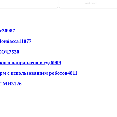
х
30987
Донбасса
11077
 СОЧ
7530
кого направлено в суд
6909
рм с использованием роботов
4811
- СМИ
3126