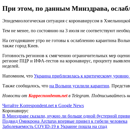
При этом, по данным Минздрава, ослаб
Эпидемиологическая ситуация с коронавирусом в Хмельницкой 
Тем не менее, по состоянию на 3 июля не соответствуют необ
На сегодняшнее утро не готовы к ослаблению карантина Волынс
также город Киев.
Готовность регионов к смягчению ограничительных мер оцени
регионе ПЦР и ИФА-тестов на коронавирус, проценту выявлен
неделей.
Напомним, что
Украина приблизилась к критическому уровн
Также сообщалось, что
на Волыни усилили карантин
. Предста
Новости от
Корреспондент.net
в Telegram. Подписывайтесь н
Читайте Korrespondent.net в Google News
Коронавирус
В Минздраве сказали, нужно ли больше одной бустерной прив
Подвид Омикрона Arcturus впервые привел к гибели человека
Заболеваемость COVID-19 в Украине пошла на спад