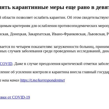
лять карантинные меры еще рано в девят
области позволяет ослабить карантин. Об этом свидетельствую
ходимым критериям для ослабления противоэпидемических мероп
кая, Донецкая, Закарпатская, Ивано-Франковская, Львовская, Р
вается по четырем показателям: загруженности больниц, прин
ных случаев заболевания среди проведенных исследований, ди
ю COVID
. Даже в случае преодоления критической отметки заболе
вление об усилении контроля и карантина внесла главный госуд
а наш канал
https://t.me/korrespondentnet
ивки от COVID-19