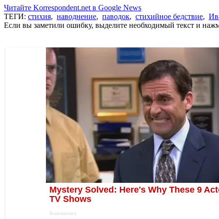
Читайте Korrespondent.net в Google News
ТЕГИ:
стихия
,
наводнение
,
паводок
,
стихийное бедствие
,
Ив
Если вы заметили ошибку, выделите необходимый текст и нажми