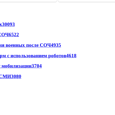
х
30093
 СОЧ
6522
ия военных после СОЧ
4935
рм с использованием роботов
4618
т мобилизации
3704
- СМИ
3080