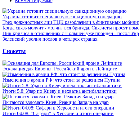
Комментируемые
Украина готовит специальную санкционную операцию
Трех должностных лиц ТЦК разоблачили в фиктивных мобили
Когда связь молчит - молчит вся бригада. Связисты просят по
Пик кризиса в отношениях с Польшей уже пройден - посол Ук
Зеленский уволил послов в четырех странах
Сюжеты
Эскалация для Европы. Российский дрон в Лейпциге
Изменения в армии РФ: что стоит за решением Путина
Итоги 5.8: Удар по Киеву и нехватка антибаллистики
Пытаются взломать Киев. Реакция Запада на удар
Итоги 04.08: "Сафари" в Херсоне и итоги операции