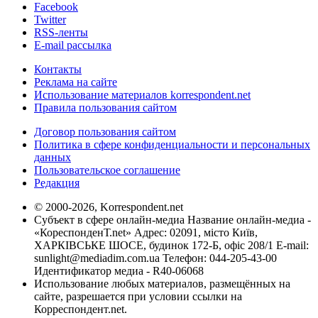
Facebook
Twitter
RSS-ленты
E-mail рассылка
Контакты
Реклама на сайте
Использование материалов korrespondent.net
Правила пользования сайтом
Договор пользования сайтом
Политика в сфере конфиденциальности и персональных
данных
Пользовательское соглашение
Редакция
© 2000-2026, Korrespondent.net
Субъект в сфере онлайн-медиа Название онлайн-медиа -
«КореспонденТ.net» Адрес: 02091, місто Київ,
ХАРКІВСЬКЕ ШОСЕ, будинок 172-Б, офіс 208/1 E-mail:
sunlight@mediadim.com.ua
Телефон: 044-205-43-00
Идентификатор медиа - R40-06068
Использование любых материалов, размещённых на
сайте, разрешается при условии ссылки на
Корреспондент.net.