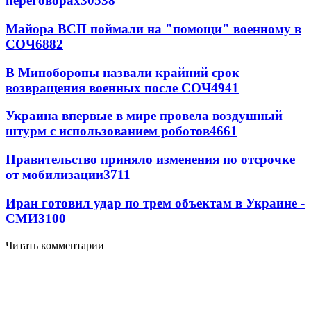
переговорах
30538
Майора ВСП поймали на "помощи" военному в
СОЧ
6882
В Минобороны назвали крайний срок
возвращения военных после СОЧ
4941
Украина впервые в мире провела воздушный
штурм с использованием роботов
4661
Правительство приняло изменения по отсрочке
от мобилизации
3711
Иран готовил удар по трем объектам в Украине -
СМИ
3100
Читать комментарии