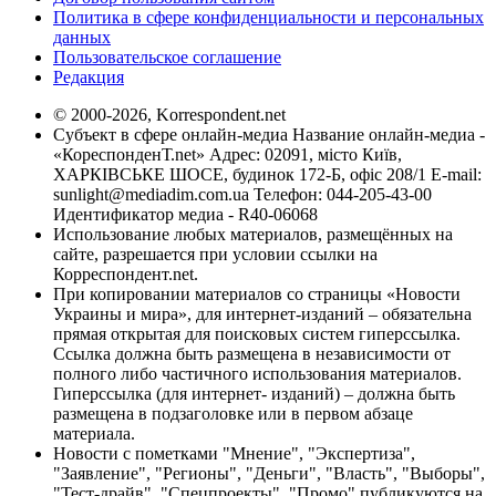
Политика в сфере конфиденциальности и персональных
данных
Пользовательское соглашение
Редакция
© 2000-2026, Korrespondent.net
Субъект в сфере онлайн-медиа Название онлайн-медиа -
«КореспонденТ.net» Адрес: 02091, місто Київ,
ХАРКІВСЬКЕ ШОСЕ, будинок 172-Б, офіс 208/1 E-mail:
sunlight@mediadim.com.ua
Телефон: 044-205-43-00
Идентификатор медиа - R40-06068
Использование любых материалов, размещённых на
сайте, разрешается при условии ссылки на
Корреспондент.net.
При копировании материалов со страницы «Новости
Украины и мира», для интернет-изданий – обязательна
прямая открытая для поисковых систем гиперссылка.
Ссылка должна быть размещена в независимости от
полного либо частичного использования материалов.
Гиперссылка (для интернет- изданий) – должна быть
размещена в подзаголовке или в первом абзаце
материала.
Новости с пометками "Мнение", "Экспертиза",
"Заявление", "Регионы", "Деньги", "Власть", "Выборы",
"Тест-драйв", "Спецпроекты", "Промо" публикуются на