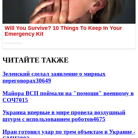
ЧИТАЙТЕ ТАКЖЕ
Зеленский сделал заявление о мирных
переговорах
30649
Майора ВСП поймали на "помощи" военному в
СОЧ
7015
Украина впервые в мире провела воздушный
штурм с использованием роботов
4675
Иран готовил удар по трем объектам в Украине -