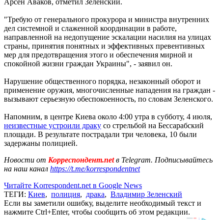
Арсен Аваков, отметил Зеленский.
"Требую от генерального прокурора и министра внутренних
дел системной и слаженной координации в работе,
направленной на недопущение эскалации насилия на улицах
страны, принятия понятных и эффективных превентивных
мер для предотвращения этого и обеспечения мирной и
спокойной жизни граждан Украины", - заявил он.
Нарушение общественного порядка, незаконный оборот и
применение оружия, многочисленные нападения на граждан -
вызывают серьезную обеспокоенность, по словам Зеленского.
Напомним, в центре Киева около 4:00 утра в субботу, 4 июля,
неизвестные устроили драку
со стрельбой на Бессарабский
площади. В результате пострадали три человека, 10 были
задержаны полицией.
Новости от
Корреспондент.net
в Telegram. Подписывайтесь
на наш канал
https://t.me/korrespondentnet
Читайте Korrespondent.net в Google News
ТЕГИ:
Киев
,
полиция
,
драка
,
Владимир Зеленский
Если вы заметили ошибку, выделите необходимый текст и
нажмите Ctrl+Enter, чтобы сообщить об этом редакции.