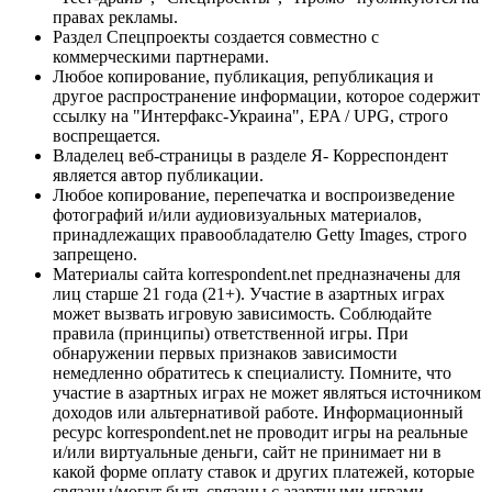
правах рекламы.
Раздел Спецпроекты создается совместно с
коммерческими партнерами.
Любое копирование, публикация, републикация и
другое распространение информации, которое содержит
ссылку на "Интерфакс-Украина", EPA / UPG, строго
воспрещается.
Владелец веб-страницы в разделе Я- Корреспондент
является автор публикации.
Любое копирование, перепечатка и воспроизведение
фотографий и/или аудиовизуальных материалов,
принадлежащих правообладателю Getty Images, строго
запрещено.
Материалы сайта korrespondent.net предназначены для
лиц старше 21 года (21+). Участие в азартных играх
может вызвать игровую зависимость. Соблюдайте
правила (принципы) ответственной игры. При
обнаружении первых признаков зависимости
немедленно обратитесь к специалисту. Помните, что
участие в азартных играх не может являться источником
доходов или альтернативой работе. Информационный
ресурс korrespondent.net не проводит игры на реальные
и/или виртуальные деньги, сайт не принимает ни в
какой форме оплату ставок и других платежей, которые
связаны/могут быть связаны с азартными играми,