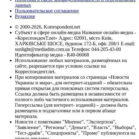
данных
Пользовательское соглашение
Редакция
© 2000-2026, Korrespondent.net
Субъект в сфере онлайн-медиа Название онлайн-медиа -
«КореспонденТ.net» Адрес: 02091, місто Київ,
ХАРКІВСЬКЕ ШОСЕ, будинок 172-Б, офіс 208/1 E-mail:
sunlight@mediadim.com.ua
Телефон: 044-205-43-00
Идентификатор медиа - R40-06068
Использование любых материалов, размещённых на
сайте, разрешается при условии ссылки на
Корреспондент.net.
При копировании материалов со страницы «Новости
Украины и мира», для интернет-изданий – обязательна
прямая открытая для поисковых систем гиперссылка.
Ссылка должна быть размещена в независимости от
полного либо частичного использования материалов.
Гиперссылка (для интернет- изданий) – должна быть
размещена в подзаголовке или в первом абзаце
материала.
Новости с пометками "Мнение", "Экспертиза",
"Заявление", "Регионы", "Деньги", "Власть", "Выборы",
"Тест-драйв", "Спецпроекты", "Промо" публикуются на
правах рекламы.