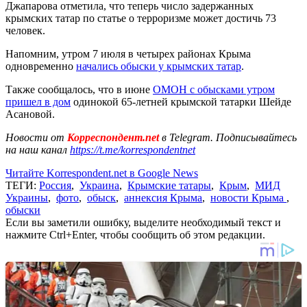
Джапарова отметила, что теперь число задержанных
крымских татар по статье о терроризме может достичь 73
человек.
Напомним, утром 7 июля в четырех районах Крыма
одновременно
начались обыски у крымских татар
.
Также сообщалось, что в июне
ОМОН с обысками утром
пришел в дом
одинокой 65-летней крымской татарки Шейде
Асановой.
Новости от
Корреспондент.net
в Telegram. Подписывайтесь
на наш канал
https://t.me/korrespondentnet
Читайте Korrespondent.net в Google News
ТЕГИ:
Россия
,
Украина
,
Крымские татары
,
Крым
,
МИД
Украины
,
фото
,
обыск
,
аннексия Крыма
,
новости Крыма
,
обыски
Если вы заметили ошибку, выделите необходимый текст и
нажмите Ctrl+Enter, чтобы сообщить об этом редакции.