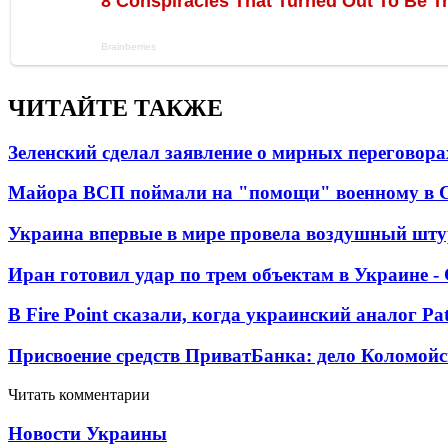
ЧИТАЙТЕ ТАКЖЕ
Зеленский сделал заявление о мирных переговора
Майора ВСП поймали на "помощи" военному в
Украина впервые в мире провела воздушный шту
Иран готовил удар по трем объектам в Украине 
В Fire Point сказали, когда украинский аналог Pa
Присвоение средств ПриватБанка: дело Коломойс
Читать комментарии
Новости Украины