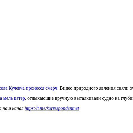
села Кулевча пронесся смерч
. Видео природного явления сняли 
а мель катер
, отдыхающие вручную выталкивали судно на глуби
а наш канал
https://t.me/korrespondentnet