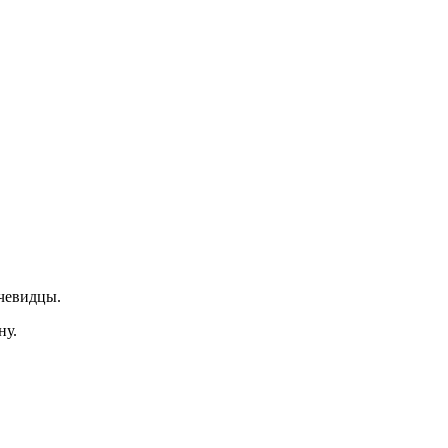
очевидцы.
ну.