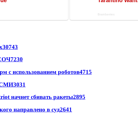
х
30743
 СОЧ
7230
рм с использованием роботов
4715
- СМИ
3031
triot начнет сбивать ракеты
2895
кого направлено в суд
2641