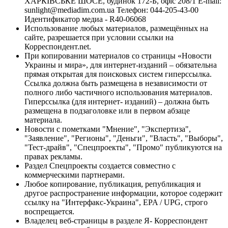
ХАРКІВСЬКЕ ШОСЕ, будинок 172-Б, офіс 208/1 E-mail:
sunlight@mediadim.com.ua
Телефон: 044-205-43-00
Идентификатор медиа - R40-06068
Использование любых материалов, размещённых на
сайте, разрешается при условии ссылки на
Корреспондент.net.
При копировании материалов со страницы «Новости
Украины и мира», для интернет-изданий – обязательна
прямая открытая для поисковых систем гиперссылка.
Ссылка должна быть размещена в независимости от
полного либо частичного использования материалов.
Гиперссылка (для интернет- изданий) – должна быть
размещена в подзаголовке или в первом абзаце
материала.
Новости с пометками "Мнение", "Экспертиза",
"Заявление", "Регионы", "Деньги", "Власть", "Выборы",
"Тест-драйв", "Спецпроекты", "Промо" публикуются на
правах рекламы.
Раздел Спецпроекты создается совместно с
коммерческими партнерами.
Любое копирование, публикация, републикация и
другое распространение информации, которое содержит
ссылку на "Интерфакс-Украина", EPA / UPG, строго
воспрещается.
Владелец веб-страницы в разделе Я- Корреспондент