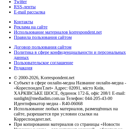
Twitter
RSS-ленты
E-mail рассылка
Контакты
Реклама на сайте
Использование материалов korrespondent.net
Правила пользования сайтом
Договор пользования сайтом
Политика в сфере конфиденциальности и персональных
данных
Пользовательское соглашение
Редакция
© 2000-2026, Korrespondent.net
Субъект в сфере онлайн-медиа Название онлайн-медиа -
«КореспонденТ.net» Адрес: 02091, місто Київ,
ХАРКІВСЬКЕ ШОСЕ, будинок 172-Б, офіс 208/1 E-mail:
sunlight@mediadim.com.ua
Телефон: 044-205-43-00
Идентификатор медиа - R40-06068
Использование любых материалов, размещённых на
сайте, разрешается при условии ссылки на
Корреспондент.net.
При копировании материалов со страницы «Новости