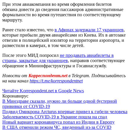
При этом авиакомпания во время оформления билетов
обязана довести до сведения пассажиров административные
формальности во время путешествия по соответствующему
маршруту.
Ранее стало известно, что
в Афинах задержали 17 украинцев
,
которые прибыли двумя авиарейсами из Киева. Их в автозаке
отвезли в полицейский изолятор на территории аэропорта, и
разместили в камерах, в том числе детей.
После этого МИД попросил
не продавать авиабилеты в
страны, закрытые для украинцев
, направив соответствующее
обращение в Мининфраструктуры и Госавиаслужбу.
Новости от
Корреспондент.net
в Telegram. Подписывайтесь
на наш канал
https://t.me/korrespondentnet
Читайте Korrespondent.net в Google News
Коронавирус
В Минздраве сказали, нужно ли больше одной бустерной
прививки от COVID-19
Подвид Омикрона Arcturus впервые привел к гибели человека
Заболеваемость COVID-19 в Украине пошла на спад
Новый вариант коронавируса попал из Индии в Европу
В США отменили режим ЧС, введенный из-за COVID