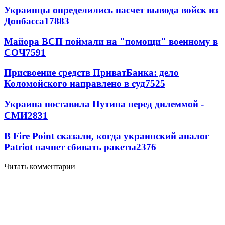
Украинцы определились насчет вывода войск из
Донбасса
17883
Майора ВСП поймали на "помощи" военному в
СОЧ
7591
Присвоение средств ПриватБанка: дело
Коломойского направлено в суд
7525
Украина поставила Путина перед дилеммой -
СМИ
2831
В Fire Point сказали, когда украинский аналог
Patriot начнет сбивать ракеты
2376
Читать комментарии