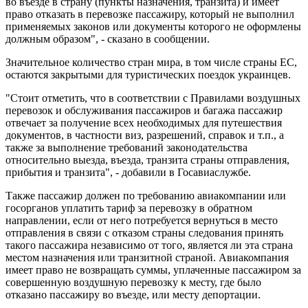
во въезде в страну (пункты назначения, транзита) и имеет
право отказать в перевозке пассажиру, который не выполнил
применяемых законов или документы которого не оформлены
должным образом", - сказано в сообщении.
Значительное количество стран мира, в том числе страны ЕС,
остаются закрытыми для туристических поездок украинцев.
"Стоит отметить, что в соответствии с Правилами воздушных
перевозок и обслуживания пассажиров и багажа пассажир
отвечает за получение всех необходимых для путешествия
документов, в частности виз, разрешений, справок и т.п., а
также за выполнение требований законодательства
относительно выезда, въезда, транзита страны отправления,
прибытия и транзита", - добавили в Госавиаслужбе.
Также пассажир должен по требованию авиакомпании или
госорганов уплатить тариф за перевозку в обратном
направлении, если от него потребуется вернуться в место
отправления в связи с отказом страны следования принять
такого пассажира независимо от того, является ли эта страна
местом назначения или транзитной страной. Авиакомпания
имеет право не возвращать суммы, уплаченные пассажиром за
совершенную воздушную перевозку к месту, где было
отказано пассажиру во въезде, или месту депортации.