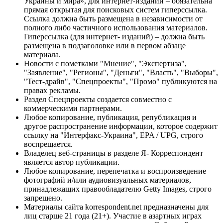
Украины и мира», для интернет-изданий – обязательна
прямая открытая для поисковых систем гиперссылка.
Ссылка должна быть размещена в независимости от
полного либо частичного использования материалов.
Гиперссылка (для интернет- изданий) – должна быть
размещена в подзаголовке или в первом абзаце
материала.
Новости с пометками "Мнение", "Экспертиза",
"Заявление", "Регионы", "Деньги", "Власть", "Выборы",
"Тест-драйв", "Спецпроекты", "Промо" публикуются на
правах рекламы.
Раздел Спецпроекты создается совместно с
коммерческими партнерами.
Любое копирование, публикация, републикация и
другое распространение информации, которое содержит
ссылку на "Интерфакс-Украина", EPA / UPG, строго
воспрещается.
Владелец веб-страницы в разделе Я- Корреспондент
является автор публикации.
Любое копирование, перепечатка и воспроизведение
фотографий и/или аудиовизуальных материалов,
принадлежащих правообладателю Getty Images, строго
запрещено.
Материалы сайта korrespondent.net предназначены для
лиц старше 21 года (21+). Участие в азартных играх