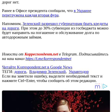
дорог нет.
Ранее в Офисе президента сообщали, что
в Украине
перегружена каждая вторая фура
.
Напомним,
Зеленский разрешил губернаторам брать кредиты
на дороги
. При этом до 30% субвенции из госбюджета можно
будет направить на погашение и обслуживание долга по
автодорожным займам.
Новости от
Корреспондент.net
в Telegram. Подписывайтесь
на наш канал
https://t.me/korrespondentnet
Читайте Korrespondent.net в Google News
ТЕГИ:
дороги
,
Владимир Зеленский
,
Укравтодор
Если вы заметили ошибку, выделите необходимый текст и
нажмите Ctrl+Enter, чтобы сообщить об этом редакции.