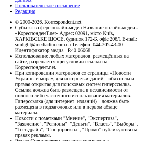
Пользовательское соглашение
Редакция
© 2000-2026, Korrespondent.net
Субъект в сфере онлайн-медиа Название онлайн-медиа -
«КореспонденТ.net» Адрес: 02091, місто Київ,
ХАРКІВСЬКЕ ШОСЕ, будинок 172-Б, офіс 208/1 E-mail:
sunlight@mediadim.com.ua
Телефон: 044-205-43-00
Идентификатор медиа - R40-06068
Использование любых материалов, размещённых на
сайте, разрешается при условии ссылки на
Корреспондент.net.
При копировании материалов со страницы «Новости
Украины и мира», для интернет-изданий – обязательна
прямая открытая для поисковых систем гиперссылка.
Ссылка должна быть размещена в независимости от
полного либо частичного использования материалов.
Гиперссылка (для интернет- изданий) – должна быть
размещена в подзаголовке или в первом абзаце
материала.
Новости с пометками "Мнение", "Экспертиза",
"Заявление", "Регионы", "Деньги", "Власть", "Выборы",
"Тест-драйв", "Спецпроекты", "Промо" публикуются на
правах рекламы.
Раздел Спецпроекты создается совместно с