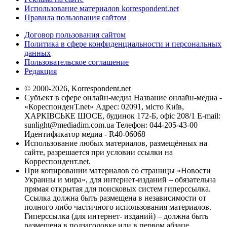
Использование материалов korrespondent.net
Правила пользования сайтом
Договор пользования сайтом
Политика в сфере конфиденциальности и персональных
данных
Пользовательское соглашение
Редакция
© 2000-2026, Korrespondent.net
Субъект в сфере онлайн-медиа Название онлайн-медиа -
«КореспонденТ.net» Адрес: 02091, місто Київ,
ХАРКІВСЬКЕ ШОСЕ, будинок 172-Б, офіс 208/1 E-mail:
sunlight@mediadim.com.ua
Телефон: 044-205-43-00
Идентификатор медиа - R40-06068
Использование любых материалов, размещённых на
сайте, разрешается при условии ссылки на
Корреспондент.net.
При копировании материалов со страницы «Новости
Украины и мира», для интернет-изданий – обязательна
прямая открытая для поисковых систем гиперссылка.
Ссылка должна быть размещена в независимости от
полного либо частичного использования материалов.
Гиперссылка (для интернет- изданий) – должна быть
размещена в подзаголовке или в первом абзаце