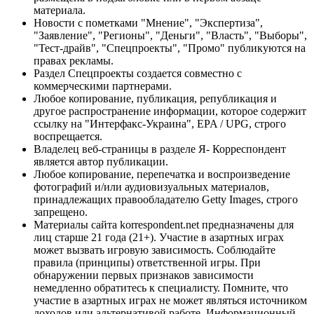
материала.
Новости с пометками "Мнение", "Экспертиза",
"Заявление", "Регионы", "Деньги", "Власть", "Выборы",
"Тест-драйв", "Спецпроекты", "Промо" публикуются на
правах рекламы.
Раздел Спецпроекты создается совместно с
коммерческими партнерами.
Любое копирование, публикация, републикация и
другое распространение информации, которое содержит
ссылку на "Интерфакс-Украина", EPA / UPG, строго
воспрещается.
Владелец веб-страницы в разделе Я- Корреспондент
является автор публикации.
Любое копирование, перепечатка и воспроизведение
фотографий и/или аудиовизуальных материалов,
принадлежащих правообладателю Getty Images, строго
запрещено.
Материалы сайта korrespondent.net предназначены для
лиц старше 21 года (21+). Участие в азартных играх
может вызвать игровую зависимость. Соблюдайте
правила (принципы) ответственной игры. При
обнаружении первых признаков зависимости
немедленно обратитесь к специалисту. Помните, что
участие в азартных играх не может являться источником
доходов или альтернативой работе. Информационный