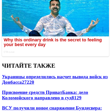
ЧИТАЙТЕ ТАКЖЕ
Украинцы определились насчет вывода войск из
Донбасса
27220
Присвоение средств ПриватБанка: дело
Коломойского направлено в суд
8129
ВСУ получили новое снаряжение Бундесвера: