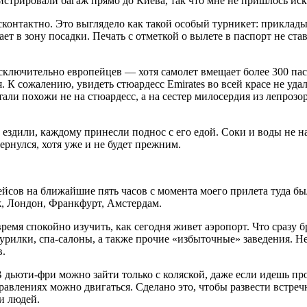
истрировали багаж прямо до Киева, так что мне не пришлось иска
контактно. Это выглядело как такой особый турникет: приклады
ет в зону посадки. Печать с отметкой о вылете в паспорт не ста
сключительно европейцев — хотя самолет вмещает более 300 пасс
. К сожалению, увидеть стюардесс Emirates во всей красе не уда
тали похожи не на стюардесс, а на сестер милосердия из лепрозо
ездили, каждому принесли поднос с его едой. Соки и воды не на
рнулся, хотя уже и не будет прежним.
йсов на ближайшие пять часов с момента моего прилета туда бы
ж, Лондон, Франкфурт, Амстердам.
время спокойно изучить, как сегодня живет аэропорт. Что сразу 
рилки, спа-салоны, а также прочие «избыточные» заведения. Не
в.
 дьюти-фри можно зайти только с коляской, даже если идешь про
равлениях можно двигаться. Сделано это, чтобы развести встреч
и людей.