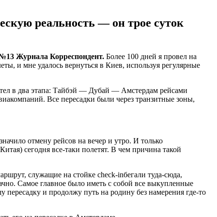
ескую реальность — он трое суток
№13 Журнала Корреспондент.
Более 100 дней я провел на
еты, и мне удалось вернуться в Киев, используя регулярные
летел в два этапа: Тайбэй — Дубай — Амстердам рейсами
авиакомпаний. Все пересадки были через транзитные зоны,
значило отмену рейсов на вечер и утро. И только
Китая) сегодня все-таки полетят. В чем причина такой
аршрут, служащие на стойке check-inбегали туда-сюда,
удачно. Самое главное было иметь с собой все выкупленные
у пересадку и продолжу путь на родину без намерения где-то