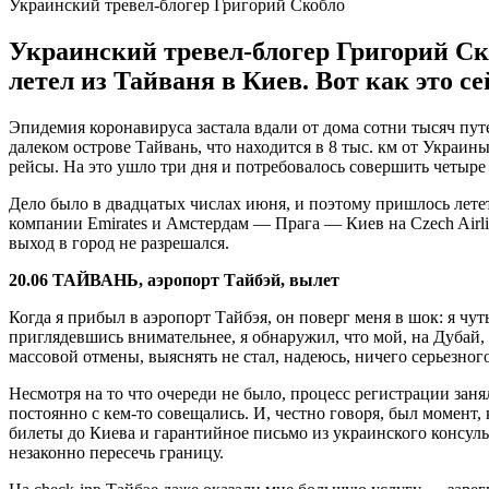
Украинский тревел-блогер Григорий Скобло
Украинский тревел-блогер Григорий Ск
летел из Тайваня в Киев. Вот как это се
Эпидемия коронавируса застала вдали от дома сотни тысяч пу
далеком острове Тайвань, что находится в 8 тыс. км от Украин
рейсы. На это ушло три дня и потребовалось совершить четыре
Дело было в двадцатых числах июня, и поэтому пришлось летет
компании Emirates и Амстердам — Прага — Киев на Czech Airli
выход в город не разрешался.
20.06 ТАЙВАНЬ
, аэропорт Тайбэй, вылет
Когда я прибыл в аэропорт Тайбэя, он поверг меня в шок: я чут
приглядевшись внимательнее, я обнаружил, что мой, на Дубай, 
массовой отмены, выяснять не стал, надеюсь, ничего серьезног
Несмотря на то что очереди не было, процесс регистрации заня
постоянно с кем-то совещались. И, честно говоря, был момент, 
билеты до Киева и гарантийное письмо из украинского консуль
незаконно пересечь границу.