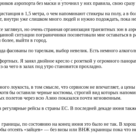
ников аэропорта без маски и уточнил у них правила, свою сразу
станция в 1,5 метра, о чем напоминают стикеры на полу, а в бо
чит, внутри уже слишком много людей и нужно подождать, пока н
се заглянул, но очень странная организация транзитных зон в а
 данной ситуации пограничники посоветовали мне оставаться в р
 более, выйти в город.
да фасованы по тарелкам, выбор невелик. Есть немного алкоголя
фортных. Я занял двойное кресло с розеткой у огромного панор
за чего в залах под утро становится прохладно.
о лоукоста, в том смысле, что сервисом не впечатляет, а цены 
хотя бы оставили черные костюмы, строгий вид которых напомина
ых полетов через всю Азию показался почти мгновенным.
ав регулярные рейсы в страны ЕС. В последней декаде июня так
границы, по состоянию на конец июня это было не так. В хоро
тобы отсеять «зайцев» — без визы или ВНЖ украинцы пока что не