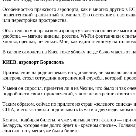
Особенностью пражского аэропорта, как и многих других в ЕС,
нешенгенский транзитный терминал. Его состояние в настоящий
или перестройка пространства.
Обязательным в пражском аэропорту является ношение маски и с
удобства — мягкие диваны, розетки, Wi-Fiи фонтанчики с пить
хлопья, орешки, печеньки. Мне, как единственному на тот мом
В салоне самолета на Киев тоже яблоку негде было упасть от на
КИЕВ, аэропорт Борисполь
Приземление на родной земле, на удивление, не вызвало оваци
контроль стоял сотрудник пограничной службы, который пров
У меня он спросил, прилетел ли я из Чехии, что было и так оче
подробности своих приключений, я вполне искренне ответил «
Таким образом, сейчас по прилете из стран «зеленого списка» 
США, и его заставили подписывать бумаги о двухнедельном ка
Кстати, подбирая билеты, я уже учитывал этот фактор — при о
Беларусь, которая еще долго будет в «красном списке». Голлан
список», но у меня уже были билеты.