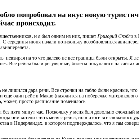
обло попробовал на вкус новую туристич
йчас происходит.
тешественников, и я был одним из них, пишет
Григорий Скобло
в
ы. С середины июня начали потихоньку возобновляться авиаперел
 авиаперелета.
ь, невзирая на то что далеко не все границы были открыты. Я 
nes. Все рейсы были регулярные, билеты покупались на сайтах 
ь не лишился дара речи. Все строчки на табло были красные, что 
и еще один рейс в Макао (находится на побережье материкового 
о, может, просто расписание поменялось.
л без пяти минут час. Поскольку у меня был довольно сложный м
когда они хотели снять меня с рейса, но в итоге все сложилось 
ства в Нидерландах, в котором подтверждалось, что я там соверш