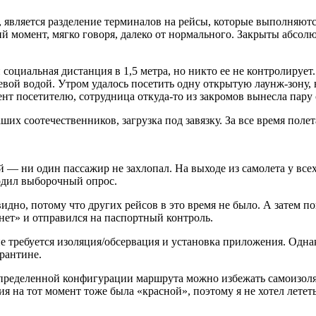
 является разделение терминалов на рейсы, которые выполняютс
 момент, мягко говоря, далеко от нормального. Закрыты абсолю
оциальная дистанция в 1,5 метра, но никто ее не контролирует.
евой водой. Утром удалось посетить одну открытую лаунж-зону, 
ент посетителю, сотрудница откуда-то из закромов вынесла пару
ших соотечественников, загрузка под завязку. За все время поле
й — ни один пассажир не захлопал. На выходе из самолета у все
одил выборочный опрос.
видно, потому что других рейсов в это время не было. А затем по
нет» и отправился на паспортный контроль.
не требуется изоляция/обсервация и установка приложения. Однак
рантине.
пределенной конфигурации маршрута можно избежать самоизоляци
дия на тот момент тоже была «красной», поэтому я не хотел лет