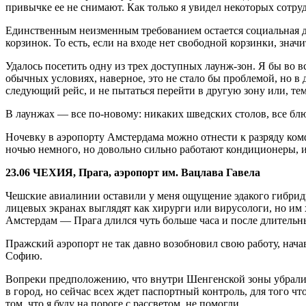
привычке ее не снимают. Как только я увидел некоторых сотруд
Единственным неизменным требованием остается социальная ди
корзинок. То есть, если на входе нет свободной корзинки, зна
Удалось посетить одну из трех доступных лаунж-зон. Я бы во в
обычных условиях, наверное, это не стало бы проблемой, но в
следующий рейс, и не пытаться перейти в другую зону или, тем
В лаунжах — все по-новому: никаких шведских столов, все блю
Ночевку в аэропорту Амстердама можно отнести к разряду ком
ночью немного, но довольно сильно работают кондиционеры, из-
23.06 ЧЕХИЯ, Прага, аэропорт им. Вацлава Гавела
Чешские авиалинии оставили у меня ощущение эдакого гибридног
лицевых экранах выглядят как хирурги или вирусологи, но им 
Амстердам — Прага длился чуть больше часа и после длительн
Пражский аэропорт не так давно возобновил свою работу, нач
Софию.
Вопреки предположению, что внутри Шенгенской зоны убрали 
в город, но сейчас всех ждет паспортный контроль, для того ч
том, что я буду на пороге с рассветом, не помогли.