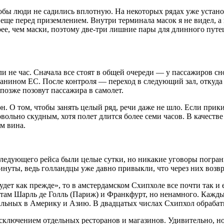
тобы люди не садились вплотную. На некоторых рядах уже устано
еще перед приземлением. Внутри терминала масок я не видел, а 
ее, чем маски, поэтому две-три лишние пары для длинного путеш
 ли не час. Сначала все стоят в общей очереди — у пассажиров с
нином ЕС. После контроля — переход в следующий зал, откуда 
позже позовут пассажира в самолет.
. О том, чтобы занять целый ряд, речи даже не шло. Если прики
вольно скудным, хотя полет длится более семи часов. В качестве
м вина.
следующего рейса были целые сутки, но никакие уговоры погран
инуты, ведь голландцы уже давно привыкли, что через них возв
будет как прежде», то в амстердамском Схипхоле все почти так и 
там Шарль де Голль (Париж) и Франкфурт, но ненамного. Каждые
альных в Америку и Азию. В двадцатых числах Схипхол обрабаты
сключением отдельных ресторанов и магазинов. Удивительно, но