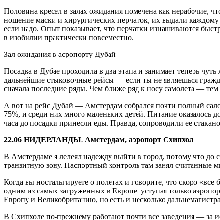
Половина кресел в залах ожидания помечена как нерабочие, ч
ношение маски и хирургических перчаток, их выдали каждому 
если надо. Опыт показывает, что перчатки изнашиваются быстр
в изобилии практически повсеместно.
Зал ожидания в аєропорту Дубай
Посадка в Дубае проходила в два этапа и занимает теперь чуть
дальнейшие стыковочные рейсы — если ты не являешься гражда
сначала последние ряды. Чем ближе ряд к носу самолета — тем 
А вот на рейс Дубай — Амстердам собрался почти полный салон
75%, и среди них много маленьких детей. Питание оказалось до
часа до посадки принесли еды. Правда, сопроводили ее стакано
22.06 НИДЕРЛАНДЫ, Амстердам, аэропорт Схипхол
В Амстердаме я лелеял надежду выйти в город, потому что до 
транзитную зону. Паспортный контроль там занял считанные м
Когда вы ностальгируете о полетах и говорите, что скоро «все 
одним из самых загруженных в Европе, уступая только аэропор
Европу и Великобританию, но есть и несколько дальнемагистр
В Схипхоле по-прежнему работают почти все заведения — за и