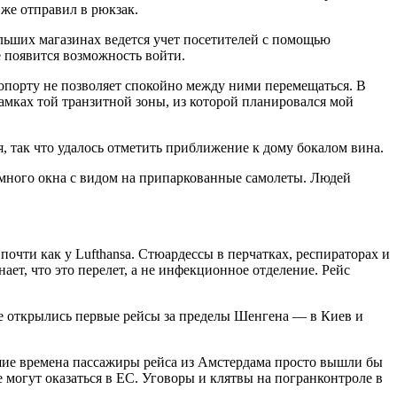
 же отправил в рюкзак.
льших магазинах ведется учет посетителей с помощью
е появится возможность войти.
эропорту не позволяет спокойно между ними перемещаться. В
амках той транзитной зоны, из которой планировался мой
, так что удалось отметить приближение к дому бокалом вина.
амного окна с видом на припаркованные самолеты. Людей
почти как у Lufthansa. Стюардессы в перчатках, респираторах и
ет, что это перелет, а не инфекционное отделение. Рейс
же открылись первые рейсы за пределы Шенгена — в Киев и
шие времена пассажиры рейса из Амстердама просто вышли бы
 могут оказаться в ЕС. Уговоры и клятвы на погранконтроле в