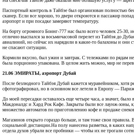
На check-inв Тайбэе даже оказали мне большую услугу — зарег
Паспортный контроль в Тайбэе был организован полностью бес
сканер. Если все хорошо, то двери откроются и пассажир попада
аэропорт и при посадке замеряют температуру.
На борту огромного Боинг-777 нас было всего человек 25-30, и
отлично выспался за восьмичасовой перелет из Тайбэя до Дубая
авиалиний, но сейчас их нарядили в какие-то балахоны и они с
не спасают ситуации.
Кормили вкусно, был ужин и завтрак. С тележками по рядам не 
была порционно упакована. В целом жить можно, мир не переве
21.06 ЭМИРАТЫ
, аэропорт Дубай
После безлюдного Тайбэя Дубай кажется муравейником, хотя ре
сфотографировал, но в основном все летели в Европу — Пари
До моей пересадки оставалось еще четыре часа, а значит, было 
Макдоналдс и Хард Рок Кафе. Закрыты были все лаунж-зоны, ку
множество автоматов по приготовлению кофе и продаже снеко
Магазинов открыто гораздо больше, и там тоже свои правила. В
социальной дистанции.На полу нанесена разметка, в каких нап
отдела духов убрали все пробники — чтобы их не трогали сотн