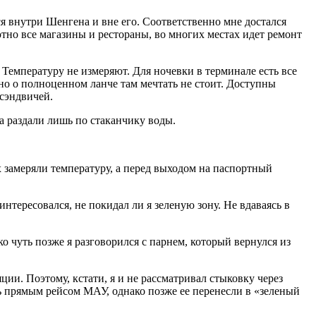
я внутри Шенгена и вне его. Соответственно мне достался
тно все магазины и рестораны, во многих местах идет ремонт
 Температуру не измеряют. Для ночевки в терминале есть все
но о полноценном ланче там мечтать не стоит. Доступны
 сэндвичей.
та раздали лишь по стаканчику воды.
х замеряли температуру, а перед выходом на паспортный
интересовался, не покидал ли я зеленую зону. Не вдаваясь в
о чуть позже я разговорился с парнем, который вернулся из
и. Поэтому, кстати, я и не рассматривал стыковку через
еть прямым рейсом МАУ, однако позже ее перенесли в «зеленый