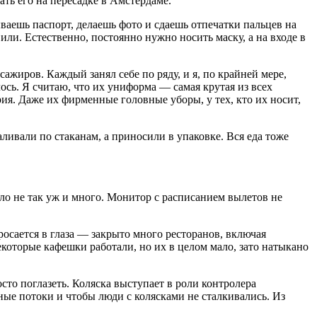
ть его на пересадке в Амстердаме.
ваешь паспорт, делаешь фото и сдаешь отпечатки пальцев на
вили. Естественно, постоянно нужно носить маску, а на входе в
ажиров. Каждый занял себе по ряду, и я, по крайней мере,
лось. Я считаю, что их униформа — самая крутая из всех
рия. Даже их фирменные головные уборы, у тех, кто их носит,
ливали по стаканам, а приносили в упаковке. Вся еда тоже
ло не так уж и много. Монитор с расписанием вылетов не
бросается в глаза — закрыто много ресторанов, включая
которые кафешки работали, но их в целом мало, зато натыкано
сто поглазеть. Коляска выступает в роли контролера
ные потоки и чтобы люди с колясками не сталкивались. Из