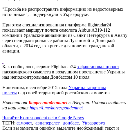
"Просьба не распространять информацию из недостоверных
источников", - подчеркнули в Украэрорухе.
При этом специализированная платформа flightradar24
показывает маршрут полета самолета Airbus A319-112
компании Уральские авиалинии из Санкт-Петербурга в Анапу
через неподконтрольные районы Луганской и Донецкой
области, с 2014 года закрытые для полетов гражданской
авиации.
Как сообщалось, сервис Flightradar24
зафиксировал пролет
пассажирского самолета в воздушном пространстве Украины
над неподконтрольным Донбассом 10 июля.
Напомним, в сентябре 2015 года
Украина запретила
полеты
над своей территорией российских самолетов.
Новости от
Корреспондент.net
в Telegram. Подписывайтесь
на наш канал
https://t.me/korrespondentnet
Читайте Korrespondent.net в Google News
ТЕГИ:
самолет
,
авиаперелет
,
донбасс
,
Украэрорух
Если вы заметили ошибку, выделите необходимый текст и