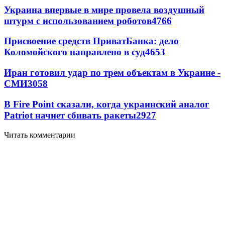
Украина впервые в мире провела воздушный
штурм с использованием роботов
4766
Присвоение средств ПриватБанка: дело
Коломойского направлено в суд
4653
Иран готовил удар по трем объектам в Украине -
СМИ
3058
В Fire Point сказали, когда украинский аналог
Patriot начнет сбивать ракеты
2927
Читать комментарии