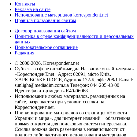
Контакты
Реклама на сайте
Использование материалов korrespondent.net
Правила пользования сайтом
Договор пользования сайтом
Политика в сфере конфиденциальности и персональных
данных
Пользовательское соглашение
Редакция
© 2000-2026, Korrespondent.net
Субъект в сфере онлайн-медиа Название онлайн-медиа -
«КореспонденТ.net» Адрес: 02091, місто Київ,
ХАРКІВСЬКЕ ШОСЕ, будинок 172-Б, офіс 208/1 E-mail:
sunlight@mediadim.com.ua
Телефон: 044-205-43-00
Идентификатор медиа - R40-06068
Использование любых материалов, размещённых на
сайте, разрешается при условии ссылки на
Корреспондент.net.
При копировании материалов со страницы «Новости
Украины и мира», для интернет-изданий – обязательна
прямая открытая для поисковых систем гиперссылка.
Ссылка должна быть размещена в независимости от
полного либо частичного использования материалов.