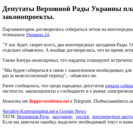
Депутаты Верховной Рады Украины план
законопроекты.
Парламентарии договорились собираться летом на внеочередны
телеканала
Украина 24
.
"У нас будет, скорее всего, два внеочередных заседания Рады.
отдельно объявлено. А вообще договорились, что во время летне
Также Качура анонсировал, что нардепы планируют встречатьс
"Мы будем собираться в связи с накоплением необходимых для
раз за межсессионный период", - объяснил он.
Ранее сообщалось, что среди народных депутатов
начали собир
частности, законопроекты о госбюджете и о рынке электрическ
Новости от
Корреспондент.net
в Telegram. Подписывайтесь н
Читайте Korrespondent.net в Google News
ТЕГИ:
Верховная Рада
,
заседание
,
сессия
,
внеочередное засед
Если вы заметили ошибку, выделите необходимый текст и нажми