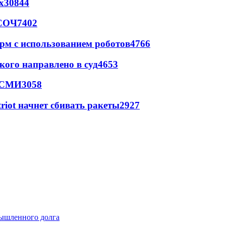
х
30844
 СОЧ
7402
рм с использованием роботов
4766
кого направлено в суд
4653
- СМИ
3058
triot начнет сбивать ракеты
2927
мышленного долга