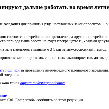
ируют дальше работать во время летнег
е заседания для принятия ряда неотложных законопроектов. Об 
 Одно состоится по требованию президента, а другое - по требов
го периода наша работа не будет прекращаться", - заявил депута
я в зале парламента минимум 3-5 раз за межсессионный период.
 принятия законопроектов, социальных законопроектов, антикор
ать подписи
за проведение внеочередного пленарного заседания.
ой энергии.
а наш канал
https://t.me/korrespondentnet
ание
те Ctrl+Enter, чтобы сообщить об этом редакции.