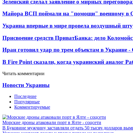
Зеленский сделал заявление о мирных переговора
Майора ВСП поймали на "помощи" военному в
Украина впервые в мире провела воздушный шту
Присвоение средств ПриватБанка: дело Коломойс
Иран готовил удар по трем объектам в Украине 
В Fire Point сказали, когда украинский аналог Pa
Читать комментарии
Новости Украины
Последние
Популярные
Комментируемые
Морские дроны атаковали порт в Ялте - соцсети
В Буковине мужчину заставляли отдать 50 тысяч долларов вы