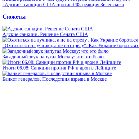
"Адские" санкции США против РФ: реакция Зеленского
Сюжеты
Адские санкции. Решение Сената США
"Охотиться на лучника, а не на стрелу". Как Украине бороться 
Загадочный звук напугал Москву: что это было
Итоги 06.08: Санкции против РФ и дрон в Лейпциге
Банкет генералов. Последствия взрыва в Москве