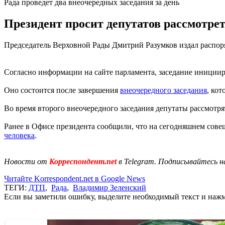
Рада проведет два внеочередных заседания за день
Президент просит депутатов рассмотре
Председатель Верховной Рады Дмитрий Разумков издал распоря
Согласно информации на сайте парламента, заседание иниции
Оно состоится после завершения
внеочередного заседания
, кот
Во время второго внеочередного заседания депутаты рассмотр
Ранее в Офисе президента сообщили, что на сегодняшнем сове
человека
.
Новости от
Корреспондент.net
в Telegram. Подписывайтесь н
Читайте Korrespondent.net в Google News
ТЕГИ:
ДТП
,
Рада
,
Владимир Зеленский
Если вы заметили ошибку, выделите необходимый текст и нажми