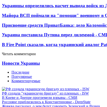
Украинцы определились насчет вывода войск из 
Майора ВСП поймали на "помощи" военному в
Присвоение средств ПриватБанка: дело Коломойс
Украина поставила Путина перед дилеммой - СМ
В Fire Point сказали, когда украинский аналог Pa
Читать комментарии
Новости Украины
Последние
Популярные
Комментируемые
РФ создала "украинскую бригаду" из пленных - ISW
В Киеве и Днепре прогремели взрывы - СМИ
Россияне приблизились к Константиновке - DeepState
Жовква рассказал, о чем будут говорить Зеленский и Вучич