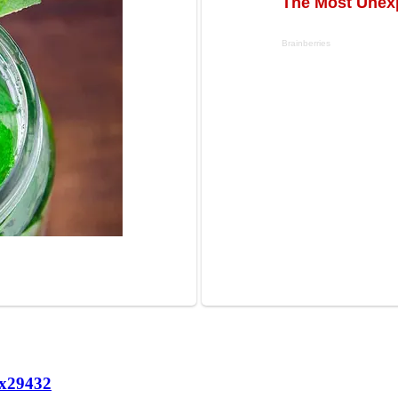
х
29432