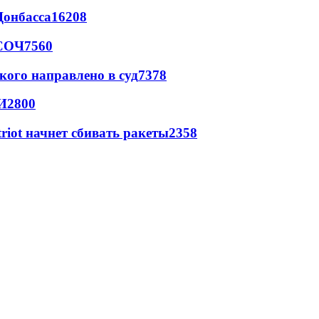
Донбасса
16208
 СОЧ
7560
кого направлено в суд
7378
И
2800
triot начнет сбивать ракеты
2358