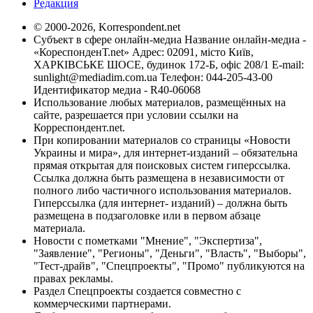
Редакция
© 2000-2026, Korrespondent.net
Субъект в сфере онлайн-медиа Название онлайн-медиа -
«КореспонденТ.net» Адрес: 02091, місто Київ,
ХАРКІВСЬКЕ ШОСЕ, будинок 172-Б, офіс 208/1 E-mail:
sunlight@mediadim.com.ua
Телефон: 044-205-43-00
Идентификатор медиа - R40-06068
Использование любых материалов, размещённых на
сайте, разрешается при условии ссылки на
Корреспондент.net.
При копировании материалов со страницы «Новости
Украины и мира», для интернет-изданий – обязательна
прямая открытая для поисковых систем гиперссылка.
Ссылка должна быть размещена в независимости от
полного либо частичного использования материалов.
Гиперссылка (для интернет- изданий) – должна быть
размещена в подзаголовке или в первом абзаце
материала.
Новости с пометками "Мнение", "Экспертиза",
"Заявление", "Регионы", "Деньги", "Власть", "Выборы",
"Тест-драйв", "Спецпроекты", "Промо" публикуются на
правах рекламы.
Раздел Спецпроекты создается совместно с
коммерческими партнерами.