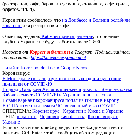
(ресторанов, кафе, баров, закусочных, столовых, кафетериев,
буфетов, и т. п).
Перед этим сообщалось, что
на Донбассе и Волыни ослабили
карантин
для ресторанов и кафе.
Отметим, недавно
Кабмин принял решение
, что ночные
клубы в Украине не будут работать после 23:00.
Новости от
Корреспондент.net
в Telegram. Подписывайтесь
на наш канал
https://t.me/korrespondentnet
Читайте Korrespondent.net в Google News
Коронавирус
В Минздраве сказали, нужно ли больше одной бустерной
прививки от COVID-19
Подвид Омикрона Arcturus впервые привел к гибели человека
Заболеваемость COVID-19 в Украине пошла на спад
Новый вариант коронавируса попал из Индии в Европу
В США отменили режим ЧС, введенный из-за COVID
СПЕЦТЕМА:
Коронавирус
,
Карантин в Киеве и Украине
ТЕГИ:
карантин
,
Черновицкая область
,
Коронавирус в
Украине
Если вы заметили ошибку, выделите необходимый текст и
нажмите Ctrl+Enter, чтобы сообщить об этом редакции.