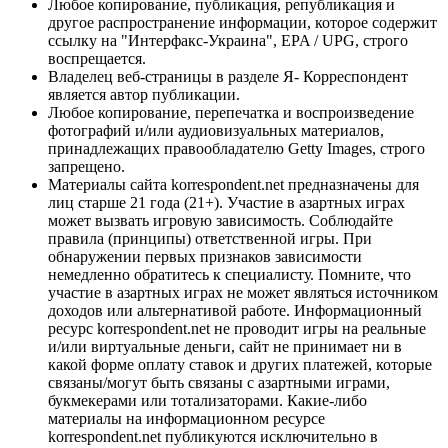
Любое копирование, публикация, републикация и
другое распространение информации, которое содержит
ссылку на "Интерфакс-Украина", EPA / UPG, строго
воспрещается.
Владелец веб-страницы в разделе Я- Корреспондент
является автор публикации.
Любое копирование, перепечатка и воспроизведение
фотографий и/или аудиовизуальных материалов,
принадлежащих правообладателю Getty Images, строго
запрещено.
Материалы сайта korrespondent.net предназначены для
лиц старше 21 года (21+). Участие в азартных играх
может вызвать игровую зависимость. Соблюдайте
правила (принципы) ответственной игры. При
обнаружении первых признаков зависимости
немедленно обратитесь к специалисту. Помните, что
участие в азартных играх не может являться источником
доходов или альтернативой работе. Информационный
ресурс korrespondent.net не проводит игры на реальные
и/или виртуальные деньги, сайт не принимает ни в
какой форме оплату ставок и других платежей, которые
связаны/могут быть связаны с азартными играми,
букмекерами или тотализаторами. Какие-либо
материалы на информационном ресурсе
korrespondent.net публикуются исключительно в