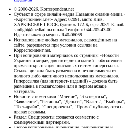
© 2000-2026, Korrespondent.net
Субъект в сфере онлайн-медиа Название онлайн-медиа -
«КореспонденТ.net» Адрес: 02091, місто Київ,
ХАРКІВСЬКЕ ШОСЕ, будинок 172-Б, офіс 208/1 E-mail:
sunlight@mediadim.com.ua
Телефон: 044-205-43-00
Идентификатор медиа - R40-06068
Использование любых материалов, размещённых на
сайте, разрешается при условии ссылки на
Корреспондент.net.
При копировании материалов со страницы «Новости
Украины и мира», для интернет-изданий – обязательна
прямая открытая для поисковых систем гиперссылка.
Ссылка должна быть размещена в независимости от
полного либо частичного использования материалов.
Гиперссылка (для интернет- изданий) – должна быть
размещена в подзаголовке или в первом абзаце
материала.
Новости с пометками "Мнение", "Экспертиза",
"Заявление", "Регионы", "Деньги", "Власть", "Выборы",
"Тест-драйв", "Спецпроекты", "Промо" публикуются на
правах рекламы.
Раздел Спецпроекты создается совместно с
коммерческими партнерами.
Любое копирование, публикация, републикация и