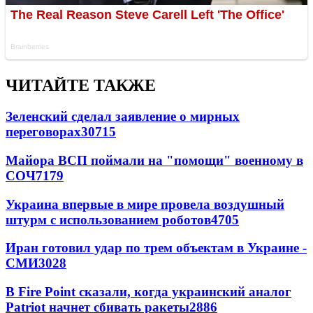
ЧИТАЙТЕ ТАКЖЕ
Зеленский сделал заявление о мирных
переговорах
30715
Майора ВСП поймали на "помощи" военному в
СОЧ
7179
Украина впервые в мире провела воздушный
штурм с использованием роботов
4705
Иран готовил удар по трем объектам в Украине -
СМИ
3028
В Fire Point сказали, когда украинский аналог
Patriot начнет сбивать ракеты
2886