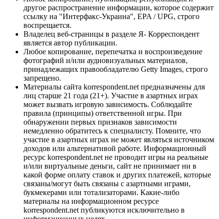
другое распространение информации, которое содержит
ссылку на "Интерфакс-Украина", EPA / UPG, строго
воспрещается.
Владелец веб-страницы в разделе Я- Корреспондент
является автор публикации.
Любое копирование, перепечатка и воспроизведение
фотографий и/или аудиовизуальных материалов,
принадлежащих правообладателю Getty Images, строго
запрещено.
Материалы сайта korrespondent.net предназначены для
лиц старше 21 года (21+). Участие в азартных играх
может вызвать игровую зависимость. Соблюдайте
правила (принципы) ответственной игры. При
обнаружении первых признаков зависимости
немедленно обратитесь к специалисту. Помните, что
участие в азартных играх не может являться источником
доходов или альтернативой работе. Информационный
ресурс korrespondent.net не проводит игры на реальные
и/или виртуальные деньги, сайт не принимает ни в
какой форме оплату ставок и других платежей, которые
связаны/могут быть связаны с азартными играми,
букмекерами или тотализаторами. Какие-либо
материалы на информационном ресурсе
korrespondent.net публикуются исключительно в
информационных целях.