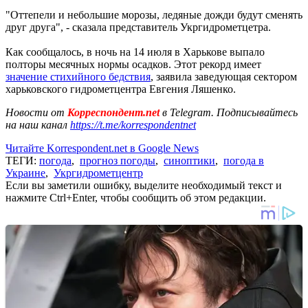
"Оттепели и небольшие морозы, ледяные дожди будут сменять
друг друга", - сказала представитель Укргидрометцетра.
Как сообщалось, в ночь на 14 июля в Харькове выпало
полторы месячных нормы осадков. Этот рекорд имеет
значение стихийного бедствия
, заявила заведующая сектором
харьковского гидрометцентра Евгения Ляшенко.
Новости от
Корреспондент.net
в Telegram. Подписывайтесь
на наш канал
https://t.me/korrespondentnet
Читайте Korrespondent.net в Google News
ТЕГИ:
погода
,
прогноз погоды
,
синоптики
,
погода в
Украине
,
Укргидрометцентр
Если вы заметили ошибку, выделите необходимый текст и
нажмите Ctrl+Enter, чтобы сообщить об этом редакции.