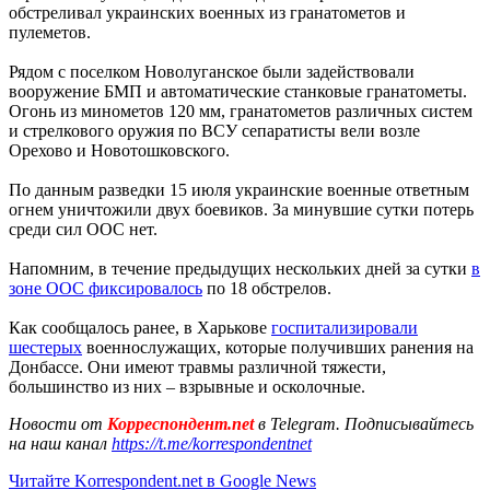
обстреливал украинских военных из гранатометов и
пулеметов.
Рядом с поселком Новолуганское были задействовали
вооружение БМП и автоматические станковые гранатометы.
Огонь из минометов 120 мм, гранатометов различных систем
и стрелкового оружия по ВСУ сепаратисты вели возле
Орехово и Новотошковского.
По данным разведки 15 июля украинские военные ответным
огнем уничтожили двух боевиков. За минувшие сутки потерь
среди сил ООС нет.
Напомним, в течение предыдущих нескольких дней за сутки
в
зоне ООС фиксировалось
по 18 обстрелов.
Как сообщалось ранее, в Харькове
госпитализировали
шестерых
военнослужащих, которые получивших ранения на
Донбассе. Они имеют травмы различной тяжести,
большинство из них – взрывные и осколочные.
Новости от
Корреспондент.net
в Telegram. Подписывайтесь
на наш канал
https://t.me/korrespondentnet
Читайте Korrespondent.net в Google News