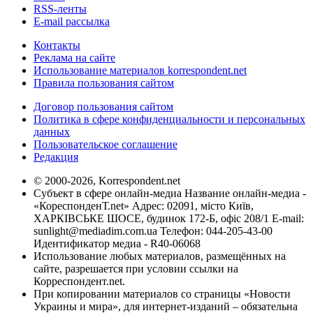
RSS-ленты
E-mail рассылка
Контакты
Реклама на сайте
Использование материалов korrespondent.net
Правила пользования сайтом
Договор пользования сайтом
Политика в сфере конфиденциальности и персональных
данных
Пользовательское соглашение
Редакция
© 2000-2026, Korrespondent.net
Субъект в сфере онлайн-медиа Название онлайн-медиа -
«КореспонденТ.net» Адрес: 02091, місто Київ,
ХАРКІВСЬКЕ ШОСЕ, будинок 172-Б, офіс 208/1 E-mail:
sunlight@mediadim.com.ua
Телефон: 044-205-43-00
Идентификатор медиа - R40-06068
Использование любых материалов, размещённых на
сайте, разрешается при условии ссылки на
Корреспондент.net.
При копировании материалов со страницы «Новости
Украины и мира», для интернет-изданий – обязательна